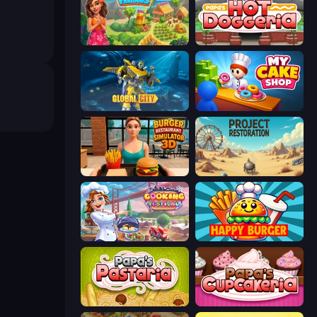
The Farmers
Papa's Hot Doggeria
Global City
My Cake Shop
Burger Restaurant Simulator 3D
Project Restoration
Cooking Festival
Happy Burger
Papa's Pastaria
Papas Cupcakeria