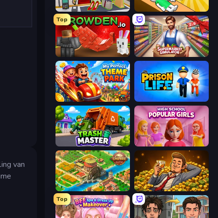
Shop Master 3D
Doctor Hero
Top
Grow A Garden | Growden.io
Supermarket Simulator: Store Manager
My Perfect Theme Park
Prison Life
Trash Master
High School Popular Girls
ling van
ieme
Empire City
Idle Billionaire Tycoon
Top