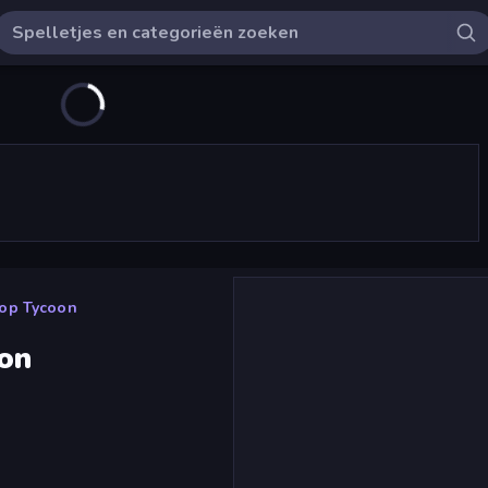
hop Tycoon
oon