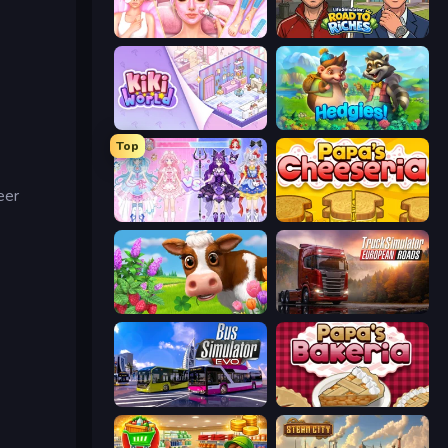
BFF Makeover - Spa & Dress Up
Life Simulator: Road to Riches
KiKi World
Hedgies
Top
eer
Idol Livestream: Fashion Game
Papa's Cheeseria
Country Life Meadows
Truck Simulator: European Roads
Bus Simulator: EVO
Papa's Bakeria