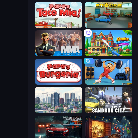
Papa's Taco Mia
Retro Garage
MMA Manager 2
Home Makeover Cleaning Game
Papa's Burgeria
Gym Boss
SuperCity 3D
Sandbox City