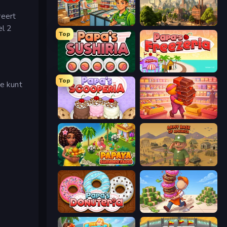
reert
Supermarket Simulator: Desert
Steam City
el 2
Top
Papa's Sushiria
Papa's Freezeria
Top
e kunt
Papa's Scooperia
Candy Packing Store
Papaya Summer Farm
Army Base Of America
Papa's Donuteria
Donut Place