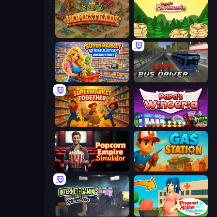
Homesteads: Dream Farm
Papa's Pancakeria
Supermarket Simulator: Dream Store
City Bus Driver
Supermarket Together
Papa's Wingeria
Popcorn Empire Simulator
Gas Station
Internet and Gaming Cafe Simulator
Pregnant Mother Simulator