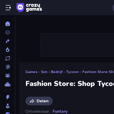
Games
»
Sim
»
Bedrijf
»
Tycoon
»
Fashion Store: S
Fashion Store: Shop Tyc
Delen
Ontwikkelaar
Funtory