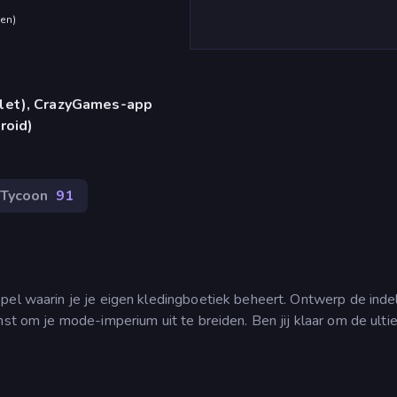
den
)
blet), CrazyGames-app
roid)
Tycoon
91
pel waarin je je eigen kledingboetiek beheert. Ontwerp de inde
nst om je mode-imperium uit te breiden. Ben jij klaar om de ult