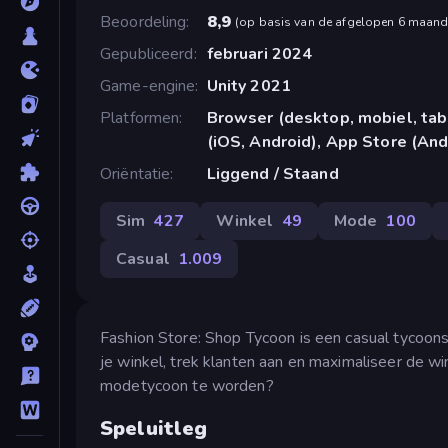
Beoordeling
8,9
(
op basis van de afgelopen 6 maan
Gepubliceerd
februari 2024
Game-engine
Unity 2021
Platformen
Browser (desktop, mobiel, ta
(iOS, Android), App Store (And
Oriëntatie
Liggend / Staand
Sim
427
Winkel
49
Mode
100
Casual
1.009
Fashion Store: Shop Tycoon is een casual tycoons
je winkel, trek klanten aan en maximaliseer de wi
modetycoon te worden?
Speluitleg