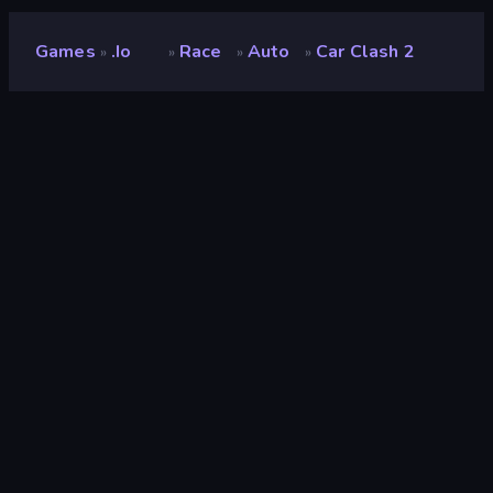
Games
.io
Race
Auto
Car Clash 2
»
»
»
»
Car Clash 2
Ontwikkelaar
Merlot Games
Beoordeling
(
op basis van de afgelopen 6
8,5
maanden
)
Gepubliceerd
mei 2024
Laatst bijgewerkt
mei 2024
Game-engine
Unity 2022
Platformen
Browser (desktop, mobiel,
tablet), CrazyGames-app
(Android), App Store (iOS,
Android)
Oriëntatie
Landscape