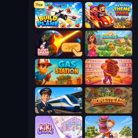
Top
Build A Plane
My Perfect Theme Park
Planet Smash Destruction
The Farmers
Gas Station
Candy Packing Store
Idle Train Empire Tycoon
Homesteads: Dream Farm