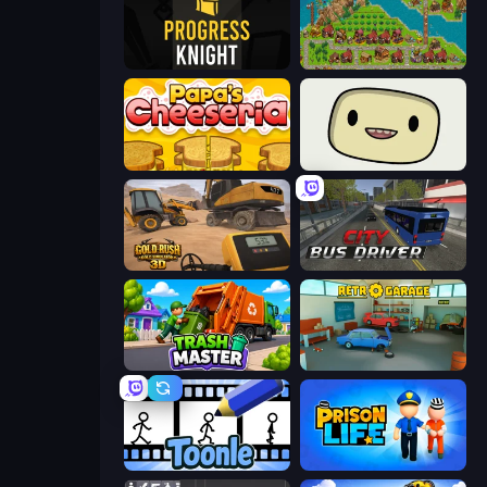
Progress Knight
City Idle
Papa's Cheeseria
SuperWEIRD
Gold Rush: Gold Simulator 3D
City Bus Driver
Trash Master
Retro Garage
Toonle
Prison Life