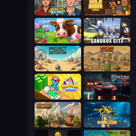
Life Simulator: Road to Riches
Gold Digger FRVR
Country Life Meadows
Sandbox City
Project Restoration
Army Base Of America
Doctor Hero
Driving School Simulator
Steam City
Global City