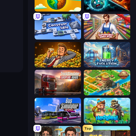
Land Explorers: Merge & Build
PlanetCrush 2
Conveyor Idle
Supermarket Simulator: Store Manager
Idle Billionaire Tycoon
Energy Evolution
Truck Simulator: European Roads
Empire City
Bus Simulator: EVO
Hedgies
Top