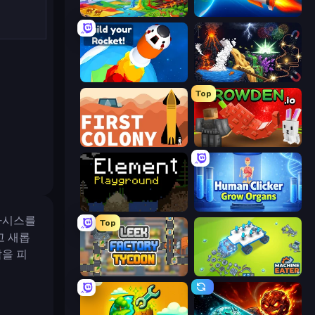
Sandbox World: Sand Art
Rocket Boom: Space Destroy 3D
Build your Rocket
Sandbox: Particle World
Top
First Colony
Grow A Garden | Growden.io
Element Playground
Human Clicker: Grow Organs
아시스를
Top
고 새롭
을 피
Leek Factory Tycoon
Machine Eater