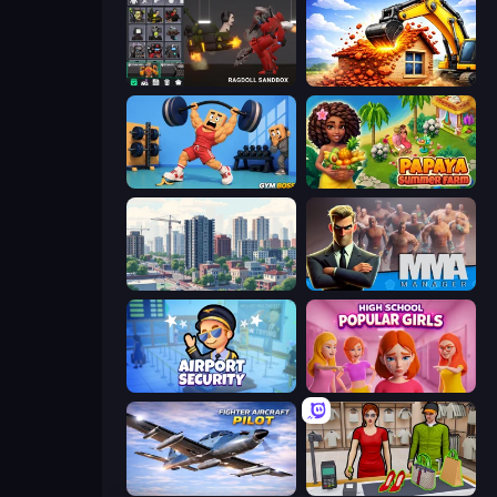
Last Play: Ragdoll Sandbox
City Constructor
Gym Boss
Papaya Summer Farm
SuperCity 3D
MMA Manager 2
Airport Security
High School Popular Girls
Fighter Aircraft Pilot
Shop Master 3D