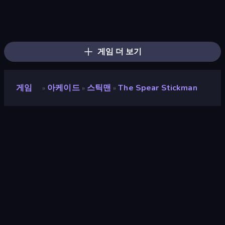
Ragdoll Throw Challenge
Stick Crush
Bowman
Mad Stick
Sniper Shot: Bullet Time
Stickman Bullet Warriors
Time Shooter 2
Elite Sniper
Ninja Swipe Strike
Epic Sword Battle! Fight in Arena
Rag Doll
Crazy Office: Slap and Smash!
Stick Figure Penalty 2
Creative Kill Chamber
Playground Man! Ragdoll Show!
Apple Shooter
Gunblood
Time Shooter
게임 더 보기
게임
아케이드
스틱맨
The Spear Stickman
»
»
»
The Spear Stickman
평점
8.7
(
지난 6개월 기준
)
출시
2019년 6월
게임 엔진
HTML5
플랫폼
브라우저 (데스크톱, 모바일, 태블릿),
CrazyGames 앱 (iOS, Android)
방향성
가로 / 세로