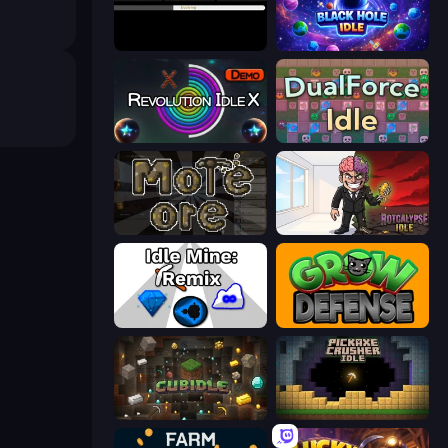
Evolve
Black Hole Idle
Revolution Idle X
DualForce Idle
More Ore
Rotcalypse: Idle Incremental
Idle Mine: Remix
Grow Defense
Cubidle
Pickaxe Crusher Idle