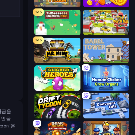
Leek Factory Tycoon
Farm Ring Idle
Top
The MachinEGG
Idle Inventor
Top
Mr. Mine
Babel Tower
Clicker Heroes
Human Clicker: Grow Organs
자금을
Drift Tycoon
Conveyor Idle
명인을
oon"은