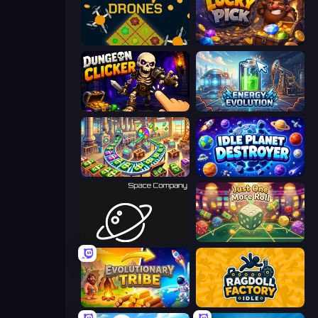
Farm Drones
Lucky Pick
Dungeon Clicker
Energy Evolution
Money Factory: Tycoon Idle Game
Idle Planet Destroyer
Space Company
Just One More Roll
Evolutionary Tribe
Ragdoll Factory Idle