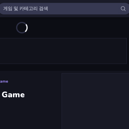
Game
w Game