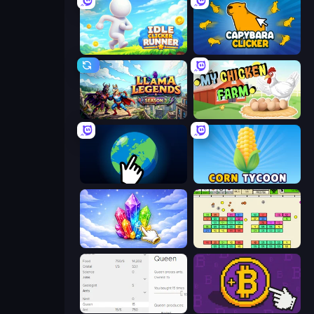
Idle Clicker Runner
Capybara Clicker
Llama Legends
My Chicken Farm
Planet Clicker 2
Corn Tycoon
Crystalia Idle Clicker
Idle Breakout
Idle Ants
Money Maker