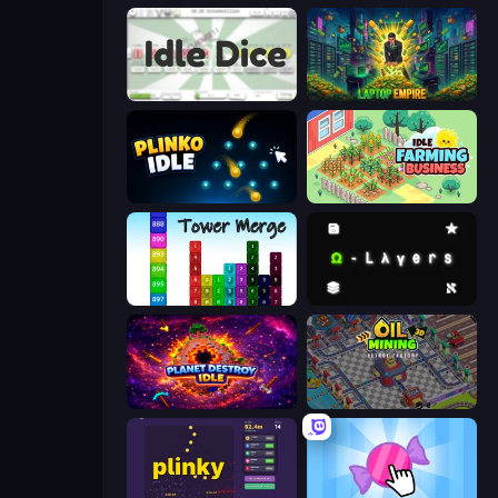
Idle Dice
Laptop Empire
Plinko Idle
Idle Farming Business
Tower Merge
Omega Layers
Planet Destroy Idle
Oil Mining 3D: Petrol Factory