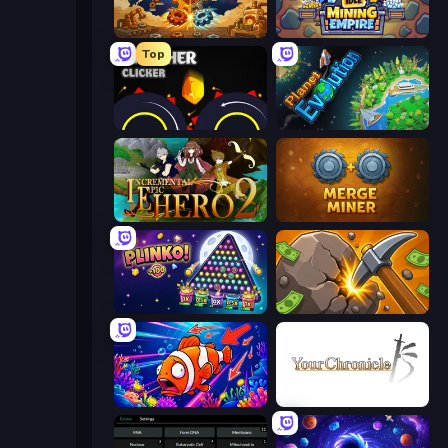
Gear Factory
Idle Mining Empire
Top
Crusher Clicker
Planet Evolution: Idle Clicker
Incremental Epic Hero 2
Merge Miner
PLINKO!
Mine Clicker
Fish Catch Idle
Your Chronicle