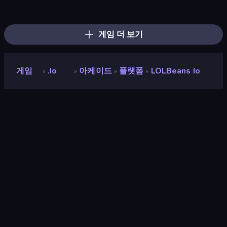
Bloxd.io
Ducklings
DuckPark.io
Hexanaut.io
Gulper.io
Digworm.io
Aquapark.io
TileMan.io
Cubes 2048 Royale
EpicBallz.io
Worm Hunt
Cubes 2048.io
Push.io
Egg Folks Multiplayer
SlitherCraft.io
Gold Rush Arena
Boom Cell
Worms.Zone
게임 더 보기
게임
.io
아케이드
플랫폼
LOLBeans Io
»
»
»
»
LOLBeans io
개발자
Big Boss Dolphin
평점
8.9
(
지난 6개월 기준
)
출시
2020년 10월
게임 엔진
Externally hosted (iframe)
플랫폼
브라우저 (데스크톱, 모바일, 태블릿),
CrazyGames 앱 (iOS, Android)
방향성
가로 / 세로