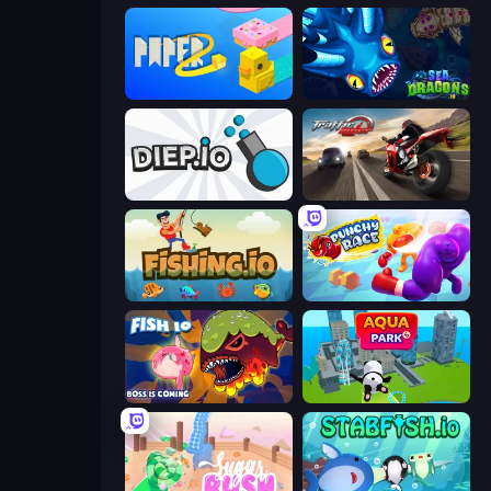
Paper.io 2
SeaDragons.io
Diep.io
Traffic Rider
Fishing.io
Punchy Race
Fish IO
Aquapark.io