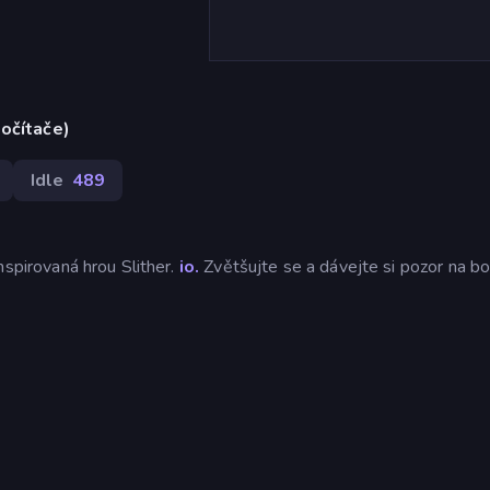
počítače)
Idle
489
nspirovaná hrou Slither.
io.
Zvětšujte se a dávejte si pozor na bo