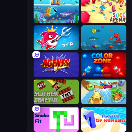
Let Me Eat 2: Feeding Madness
Slice Arena
Fish Stab Getting Big
Fish Eat Fishes
Agents.io
Color Zone
SlitherCraft.io
DuckPark.io
Snake Fit
Master of Numbers