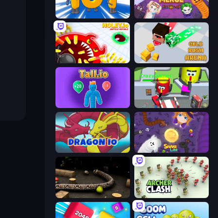
Numbers Arena
Snake Merge: Idle & io Zone
Holey.io Battle Royale
Gold Rush Arena
Tall.io
CleanUp.IO
Dragon.io
Snake Lite
Snake 3D
Archer Clash