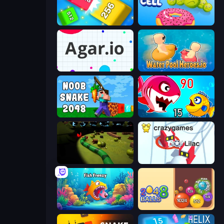
Qube 2048
Boom Cell
Agar.io
Water Pool Heroes.io
Noob Snake 2048
Fish Eat Getting Big
Axy Snake 3D
Snowball.io
Fish Frenzy
Crazy 2048 Balls