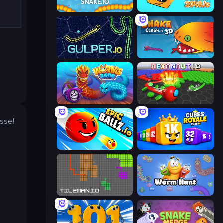
Snake.io
Cubes 2048.io
Gulper.io
Snake Clash.io
Worms.Zone
Hexanaut.io
sse!
EpicBallz.io
Cubes 2048 Royale
TileMan.io
Worm Hunt