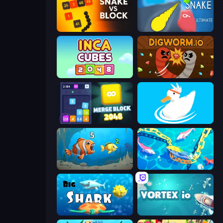
Snake VS Block
Helix Snake
Inca Cubes 2048
Digworm.io
Merge Block 2048
Ducklings
Hungry Ocean: Eat, Feed and Grow Fish
Deep Sea Duel
Big Shark
Vortex.io