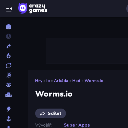
Hry
»
Io
»
Arkáda
»
Had
»
Worms.io
Worms.io
Sdílet
Vývojář
Super Apps