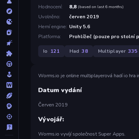
Hodnocení
8,8
(
based on last 6 months
)
Uvolněno
červen 2019
Herní engine
Unity 5.6
Platforma
Prohlížeč (pouze pro stolní 
Io
121
Had
38
Multiplayer
335
Worms.io je online multiplayerová hadí io hra i
Datum vydání
Červen 2019
Vývojář:
Worms.io vyvíjí společnost Super Apps.