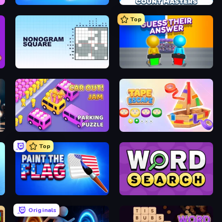
Wood Screw: Bolts Puzzle
Count Masters: Stickman Games
Top
Nonogram Square
Guess Their Answer
Car OUT! Jam Parking Puzzle
Tape Escape
Top
Paint the Flag
Daily Word Search
Originals