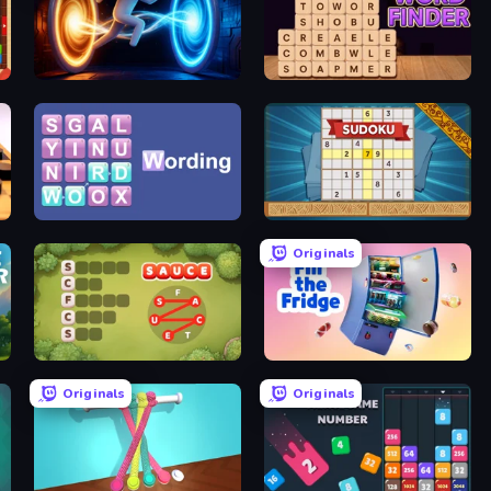
Portal Escape
Word Finder
Wording
Sudoku Online
Originals
Crocword
Fill The Fridge
Originals
Originals