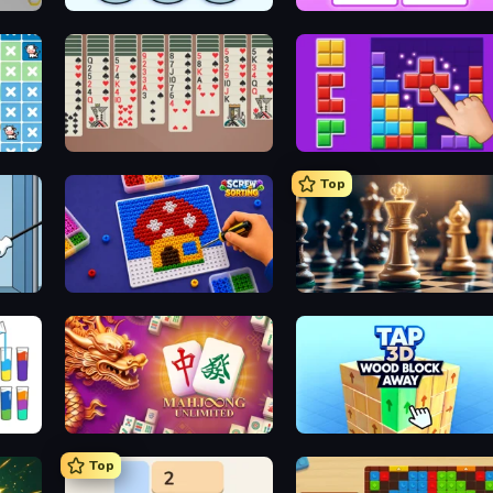
Nuts Puzzle: Sort By Color
What's The Difference?
Spider Solitaire 2 Suits
BlockBuster Puzzle
Top
Screw Sorting
Chess Free
Mahjong Unlimited
Tap 3D Wood Block Away
Top