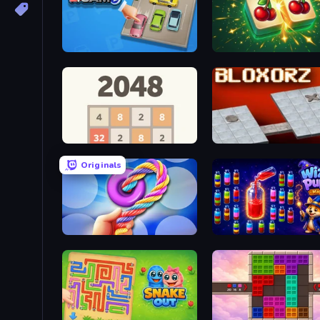
Parking Jam
Mahjong Puzzle: Tile Ma
2048
Bloxorz
Originals
Twisted Tangle
Wizard Puppy: Magic Sor