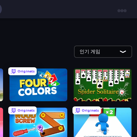
인기 게임
Originals
Four Colors
Spider Solitaire
Originals
Originals