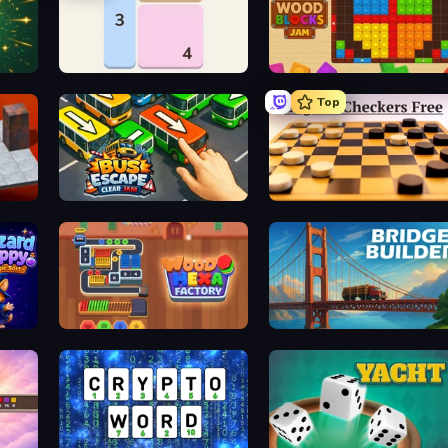
tch
Shikaku Puzzle
Wood Blocks Jam
Top
Bus Escape: Clear Jam
English Checkers Free
t
Wood Hexa Factory!
Bridge Builder