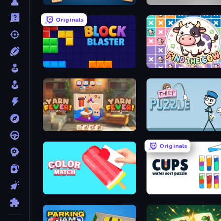
Wordmeister
Hexa Sort
Originals
Block Blaster
Find The Cow
Yarn Fever! Unravel Puzzle
Thief Puzzle
Originals
Color Match
Cups - Water Sort Puzzle