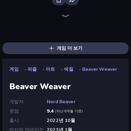
Bloxd.io
Ragdoll Archers
EvoWars.io
Veck.io
Piece of Cake: Merge and Bake
Racing Limits
Traffic Rider
Mahjongg Solitaire
Screw Out: Bolts and Nuts
Words of Wonders
Piles of Mahjong
Designville: Merge & Design
Miniblox
Space Waves
Stickman Clash
SkillWarz
Fortzone Battle Royale
Arrow Escape
게임 더 보기
게임
퍼즐
아트
색칠
Beaver Weaver
»
»
»
»
Beaver Weaver
개발자
Nord Beaver
평점
9.4
(
지난 6개월 기준
)
출시
2022년 10월
마지막 업데이트
2023년 1월