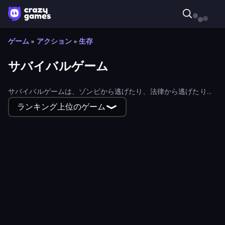
ゲーム
»
アクション
»
生存
サバイバルゲーム
サバイバルゲームは、ゾンビから逃げたり、法律から逃げたり、
命がけで戦ったりする冒険を提供する、最も人気のあるオンライ
ランキング上位のゲーム
ンタイトルのひとつだ。
99 Nights in the Forest Online
Skyland Survive With Noob!
Horror Tale 3: The Witch
Rainbow Friends Survivors
Funny Shooter - Destroy All
Diep.io
911: Cannibal
Skinwalker
Antarctica 88
Telekinesis Race 3D
Zombie Drive Survivor
Funny Battle Simulator
EmberWars.io
Zombie Raft
Dogfight
Rally Racer Dirt
Tiger Simulator 3D
Dwarves: Glory, Death, and Loot
OneBit Adventure
Prison Break: Architect Tycoon
Horse Simulator 3D
Zombie Lab Escape
Funny Shooter 2
Krew.io
911: Prey
Gold Rush Arena
Aquadome Defense
Stabfish 2
Idle Gun Survivor
ZombieCraft
Escape From Prison Multiplayer
Krampus
Mope.io
BloomGuard
Cornfield
Endless Waves Survival