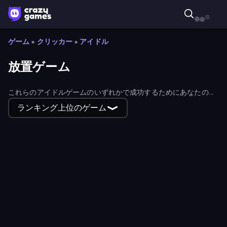
ゲーム
»
クリッカー
»
アイドル
放置ゲーム
これらのアイドルゲームのいずれかで成功するためにあなたの方
法を座って、アイドリング。あなたは、フィルタを使用して、最
ランキング上位のゲーム
新かつ最も人気のあるアイドルゲームを見つけることができる。
Just One More Roll
Idle Cinema Tycoon
Zoo Island
Galaxy Clicker
Mining Simulator
Ring Restaurant
AFK Dungeon: Idle Action RPG
Knight Hero 2 Revenge Idle RPG
Farm Drones
Hamster Factory ASMR
Idle Fishing
Idle Gun 2
Money Cannon
Idle World
Simple Loot Idle
Men Vs Gorillas
Idle Dice
FG Factory 2
Dungeon Clicker
Idle Hotel Empire Tycoon
Little Shop
Idle Zoo
Plinky
Brick Bounce Idle
Bottle Flip Idle
Oil Mining 3D: Petrol Factory
Craft Drill Clicker
Scratch Card Kingdom
Matches Craft - Idle Game
Chronicles of Slayer
Slurp
Idle Sculpt
Tank Masters - Idle Tanks
Idle Construction 3D
Exo Observation
Bone Breaker Tycoon