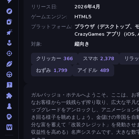
リリース日
2026年4月
ゲームエンジン
HTML5
プラットフォーム
ブラウザ（デスクトップ、モ
CrazyGames アプリ（iOS, 
対象
縦向き
クリッカー
366
スマホ
2,378
リラ
ねずみ
1,799
アイドル
489
ガルバッジョ・ホテルへようこそ。ここは、お
なお客様から一銭残らず搾り取り、広大な平凡
ップグレードをアンロックし、アニメーション
き回る様子を眺めましょう。金儲けの帝国を自
分な富を蓄えて「改装クレジット」を発動させ
収益性を高める）名声システムです。大きな数