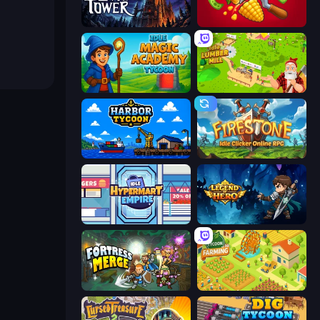
Evil Tower
Farm-51: Secret Harvest
Idle Magic Academy Tycoon
Idle Lumber Mill
Harbor Tycoon
Firestone – Idle Clicker Online RPG
Idle Hypermart Empire
Legend of Hero
Fortress Merge
Farming Tycoon 3D