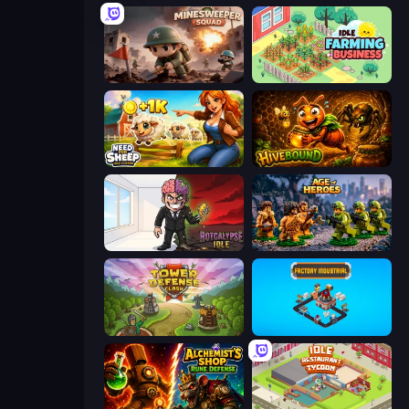
Minesweeper Squad
Idle Farming Business
Need for Sheep: Idle Clicker
Hivebound
Rotcalypse: Idle Incremental
Age of Heroes
Tower Defense Clash
Factory Industrial