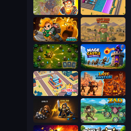
Cursed Treasure 2
Dig Tycoon
Rumble Heroes
Army Base Of America
Tiny Ranger
Mage Castle Idle Defense
Idle Construction 3D
Last Bastion
Gothic Story RPG
Zad Archery - Demo