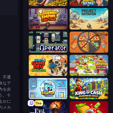
Idle Billionaire Tycoon
Life Simulator: Road to Riches
Gourmet Empire: Idle Chef
Project Restoration
Operator: Emergency Dispatcher
Ring Restaurant
Idle Game Dev Simulator
Idle Inventor
、不運
快なア
内を歩
う。十
Idle Startup Tycoon
King of Cash Business Idle
るかに
Top
のメカ