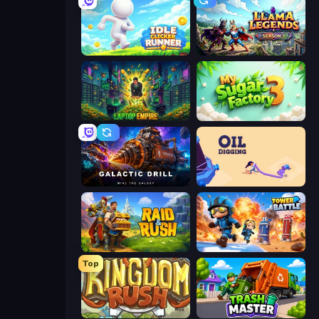
Idle Clicker Runner
Llama Legends
Laptop Empire
My Sugar Factory 3
Galactic Drill
Oil Digging
Raid & Rush
Tower Battle
Top
Kingdom Rush
Trash Master