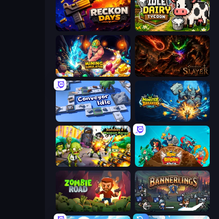
Reckon Days
Idle Dairy Tycoon
Mining Simulator
Chronicles of Slayer
Conveyor Idle
Monster Breaker Idle
Zombies 4 Weapon Merge
Epic Empire: Tower Defense
Zombie Road
Bannerlings