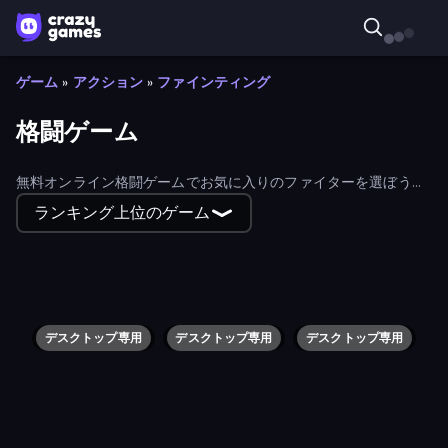
ゲーム
»
アクション
»
ファインティング
格闘ゲーム
無料オンライン格闘ゲームでお気に入りのファイターを選ぼう！
パンチアップ、ソードファイト、ガンバトルなど、エキサイティ
ランキング上位のゲーム
ングなタイトルから選べる。フィルターを使って最もプレイされ
たものと最新のもので並べ替えよう。
BrutalMania.io (Brutal Mania)
Tanks 2D: Tank Wars
Balloon Clash
Funny Blade & Magic
Ragdoll Ninja: Imposter Hero
Dino World: Merge & Fight
Punchy Race
Human Leap: Evolution
Runic Rampage
Men Vs Gorillas
Ninja: Bamboo Assassin
Dragons Merge: Battle Games
Merge Age Warriors
Red Stickman vs Monster School
Mine Keeper
Clash of Skulls
Dragon Hunter
Boxing Stars
Push.io
Samurai Madness
Waddle's Quest
Robots Backpack
Clash of Memes
Office Brawl - Room Smash
Power Players: Defenders
Smash Block Arena
Warrior Clash
Rumble High
Mahjong Monster Arena
Woods of Nevia: Forest Survival
Raccoon Legend
Bum Ben
Smash Defense
デスクトップ専用
Grand Action Simulator: New York
デスクトップ専用
Swords and Sandals 2
デスクトップ専用
Gangster Crimes Online 6: Mafia City