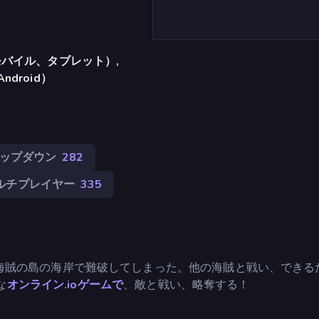
バイル、タブレット）,
Android）
ップダウン
282
ルチプレイヤー
335
海賊の島の海岸で難破してしまった。他の海賊と戦い、できる
な
オンライン.ioゲームで
、敵と戦い、略奪する！