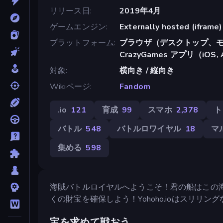
リリース日
2019年4月
ゲームエンジン
Externally hosted (iframe)
プラットフォーム
ブラウザ（デスクトップ、モ
CrazyGames アプリ（iOS, 
対象
横向き / 縦向き
Wikiページ
Fandom
.io
121
育成
99
スマホ
2,378
ト
バトル
548
バトルロワイヤル
18
マ
集める
598
海賊バトルロイヤルへようこそ！君の船はこの
くの財宝を確保しよう！Yohoho.ioはスリリング
宝を求めて戦おう