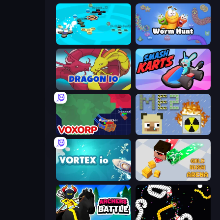
Hand Spinner IO 3D
Worm Hunt
Dragon.io
Smash Karts
Voxorp
MineEnergy2
Vortex.io
Gold Rush Arena