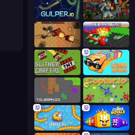
Gulper.io
Adversator
Tanko.io
Hexanaut.io
SlitherCraft.io
Cubes 2048.io
TileMan.io
Copter.io
Snake.io
Cubes 2048 Royale