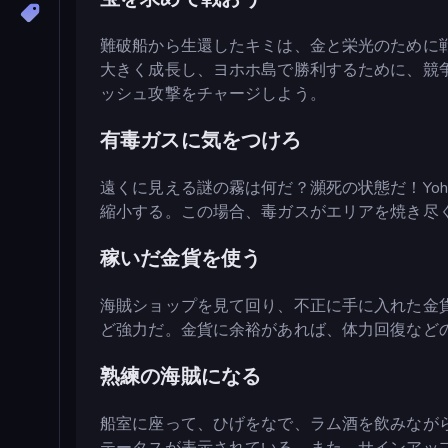
難破船から生還したキミは、金と栄光のために
大きく成長し、ヨホホ島で勝利するために、競
ッシュ攻撃をチャージしよう。
有毒ガスに気をつけろ
遠くに見える謎の霧は何だ？瀕死の状態だ！Yohoh
縮小する。この場合、毒ガスがエリアを焼き尽
稼いだ金貨を使う
海賊ショップを見て回り、不正に手に入れた金
ど強力だ。金貨に余裕があれば、体力回復など
熟練の海賊になる
船室に座って、ひげをなで、ラム酒を飲みなが
テータスが表示されている。また、サインアッ