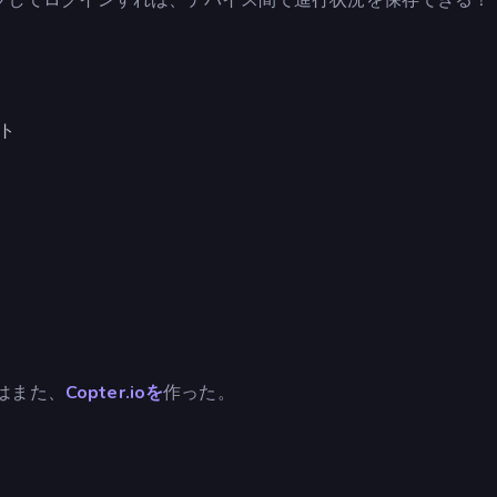
ト
彼らはまた、
Copter.ioを
作った。
）