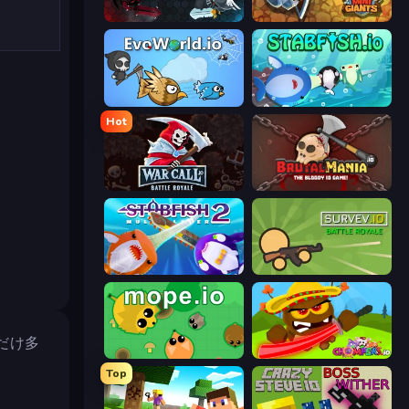
EvoWars.io
MiniGiants.io
EvoWorld.io (FlyOrDie.io)
Stabfish.io
Hot
WarCall.io
BrutalMania.io (Brutal Mania)
Stabfish 2
Survev.io
だけ多
Mope.io
Chompers.io
Top