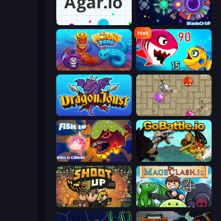
Agar.io
BladeOrbit.io
Hot
Worms.Zone
Fish Eat Getting Big
Dragon Joust (.io)
Balloons.io
Fish IO
GoBattle.io
Shootup.io
Mageclash.io