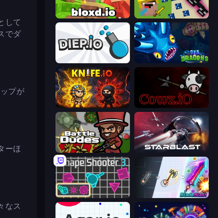
Bloxd.io
CrazySteve.io
として
スでダ
Diep.io
SeaDragons.io
マップが
Knife.io
cowz.io
ターほ
BattleDudes.io
StarBlast
Shape Shooter 3
BladeBlast.io
々なス