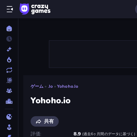
ゲーム
»
.io
»
Yohoho.io
Yohoho.io
共有
評価
8.9
(
過去6ヶ月間のデータに基づく
)