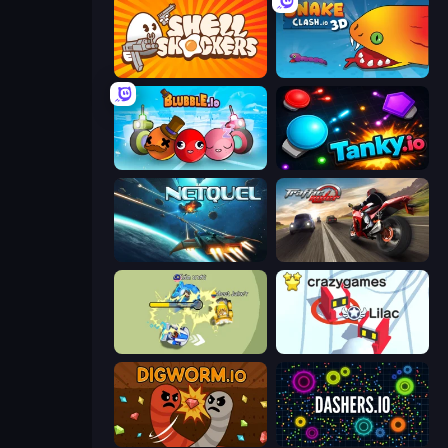
Shell Shockers
Snake Clash.io
Blubble.io
Tanky.io
Netquel
Traffic Rider
Bump.io
Snowball.io
Digworm.io
Dashers.io