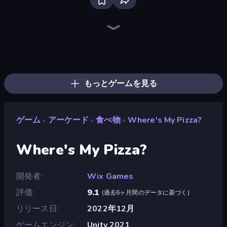
Firestone – Idle Clicker Online RPG
Home Design: Decorate House
Tanks Arena io: Craft & Combat
Real Fishing Simulator
Wizard.io
Age of Tanks Warriors: TD War
Mirrorland
Junkyard Sim
Hexa Sort
Landfill Simulator
Pocket Zone
Card Shuffle Sort
MineTap Merge Clicker
Bloom Sort
Autogun Heroes
Rovercraft
Basketball Superstars
Food Truck Chef™: A Fun Cooking Game
もっとゲームを見る
ゲーム
アーケード
食べ物
Where's My Pizza?
»
»
»
Where's My Pizza?
開発者
Wix Games
評価
9.1
(
過去6ヶ月間のデータに基づく
)
リリース日
2022年12月
ゲームエンジン
Unity 2021