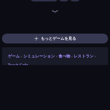
Bus Simulator: EVO
Hypermarket 3D
Prison Life
Driving School Simulator
Bad Cat Prankster
Life Simulator: Road to Riches
Candy Packing Store
Donut Place
Trash Master
Spa Empire
Gym Boss
My Perfect Theme Park
Fashion Factory
Shop Master 3D
My Perfect Farm
Burger Life
High School Teacher Simulator
Supermarket Simulator: Dream Store
もっとゲームを見る
ゲーム
シミュレーション
食べ物
レストラン
»
»
»
»
Trash Cafe
Trash Cafe
開発者
Ilya
評価
8.9
(
過去6ヶ月間のデータに基づく
)
リリース日
2025年4月