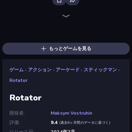
Throw a Lucky Block
War the Knights
Stickman Clash
Merge & Fight
War Sea
Lost Dungeon
No Pain No Gain - Ragdoll Sandbox
Boom Slingers ReBoom
Stellar Swarm
Mr. Dude: Online Multiverse Challenge
Brainrot Arena Online
Ships 3D
Chaos Arena
Boom!
Immortal: Dark Slayer
Gladiator Fights
Space Wars Battleground
Zombie Road
もっとゲームを見る
ゲーム
アクション
アーケード
スティックマン
»
»
»
»
Rotator
Rotator
開発者
Maksym Vostruhin
評価
9.4
(
過去6ヶ月間のデータに基づく
)
リリース日
2024年7月