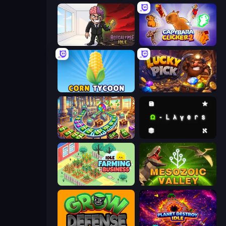
Rotcalypse: Idle Incremental
Capybara Clicker 2
Corn Tycoon
Lucky Pick
Money Factory: Tycoon Idle Game
Omega Layers
Idle Farming Business
Cell to Singularity: Mesozoic Valley