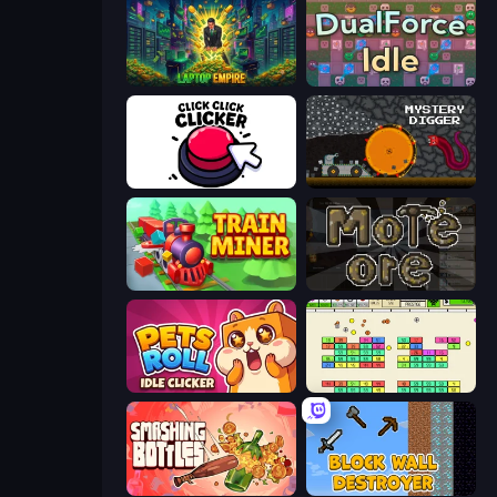
Laptop Empire
DualForce Idle
Click Click Clicker
Mystery Digger
Train Miner
More Ore
Pets Roll: Idle Clicker
Idle Breakout
Smashing Bottles
Block Wall Destroyer