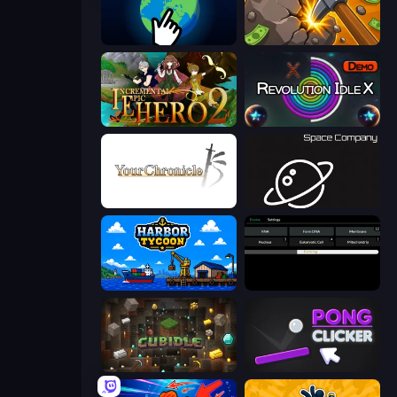
Planet Clicker 2
Mine Clicker
Incremental Epic Hero 2
Revolution Idle X
Your Chronicle
Space Company
Harbor Tycoon
Evolve
Cubidle
Pong Clicker