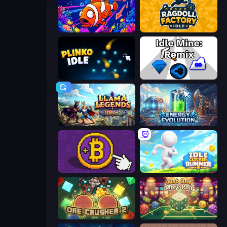
Fish Catch Idle
Ragdoll Factory Idle
Plinko Idle
Idle Mine: Remix
Llama Legends
Energy Evolution
Money Maker
Idle Clicker Runner
OreCrusher 2
Just One More Roll