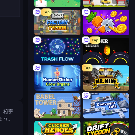
The MachinEGG
Idle Inventor
Top
Leek Factory Tycoon
Farm Ring Idle
Top
Trash Flow
Crusher Clicker
Top
Human Clicker: Grow Organs
Mr. Mine
、秘密
Babel Tower
Conveyor Idle
ょう。