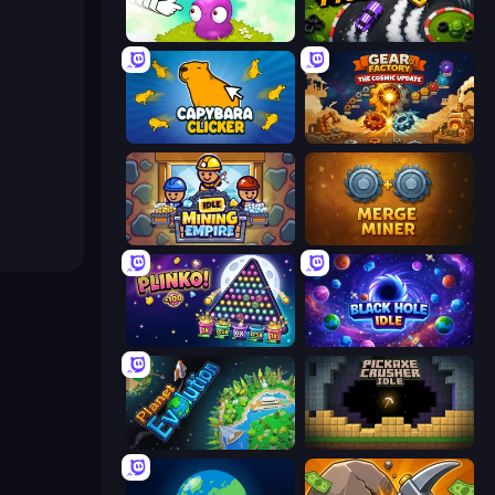
Clicker Heroes
Drift Tycoon
Capybara Clicker
Gear Factory
Idle Mining Empire
Merge Miner
PLINKO!
Black Hole Idle
Planet Evolution: Idle Clicker
Pickaxe Crusher Idle