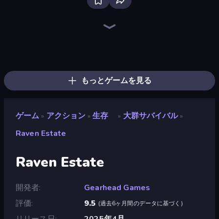
Throw a Lucky Block
Mr. Dude: Online Multiverse Challenge
Fortzone Battle Royale
Steal Beanstalk for Brainrots
Stickman Rebirth
Obby Brainrot Merge
War the Knights
Plants vs Brain Zombies
Brainrot Arena Online
Obby: Ragdoll Boxing
Escape Cave For Brainrot
Stickman Kombat 2D
Ultimate Evolution
Playground
Flying Robot Transform Car Games
Obby: +1 to Spaceflight Altitude
Lucky Brainrot Blocks Online
Obby - BrainWave
もっとゲームを見る
ゲーム
アクション
生存
大群サバイバル
»
»
»
»
Raven Estate
Raven Estate
開発者
Gearhead Games
評価
9.5
(
過去6ヶ月間のデータに基づく
)
リリース日
2025年4月