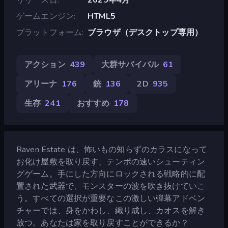
ゲームエンジン
HTML5
プラットフォーム
ブラウザ（デスクトップ専用）
アクション
439
大群サバイバル
61
アリーナ
176
銃
136
2D
935
生存
241
おすすめ
178
Raven Estate は、怖いもの知らずのカラスになって
お化け屋敷を取り戻す、テンポの速いシューティン
グゲーム。手にした方向にロックされる戦略的に配
置された武器で、モンスターの波を吹き抜けていこ
う。すべての選択が重要なこの激しい弾幕アドベン
チャーでは、身をかわし、織り成し、カオスを解き
放つ。あなたは家を取り戻すことができるか？