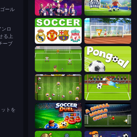
、ゴール
PSG Soccer Freestyle
3D Soccer Mania
アンロ
せる上
European Football Quiz
Street Freekick 3D
チーブ
Drop Kick: World Cup
Pongoal
Soccer Challenge
Penalty Superstar
ョットを
Soccer Duel
A Small World Cup