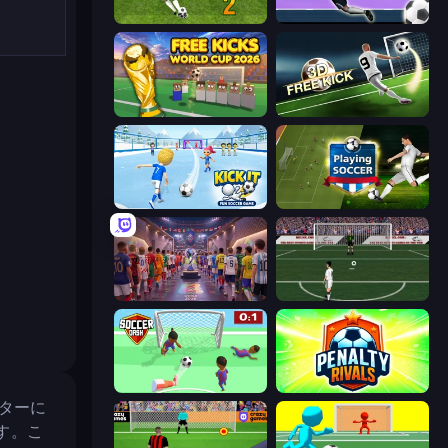
Penalty Shooters 2
Goalkeeper Wiz
Free Kicks World Cup 2026
Free Kick Classic (3D Free Kick)
Kick It – Fun Soccer Game
Playing Soccer
CG FC 26
Bicycle Kick Champ
Soccer Dash
Penalty Rivals
ーターに
す。こ