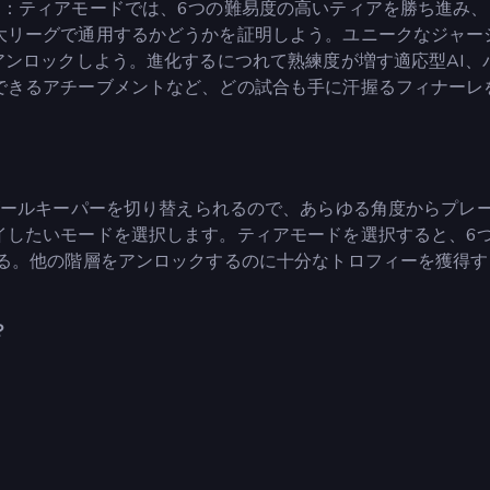
る：ティアモードでは、6つの難易度の高いティアを勝ち進み、
大リーグで通用するかどうかを証明しよう。ユニークなジャー
アンロックしよう。進化するにつれて熟練度が増す適応型AI、
できるアチーブメントなど、どの試合も手に汗握るフィナーレ
ューターとゴールキーパーを切り替えられるので、あらゆる角度からプレ
イしたいモードを選択します。ティアモードを選択すると、6
いる。他の階層をアンロックするのに十分なトロフィーを獲得す
？