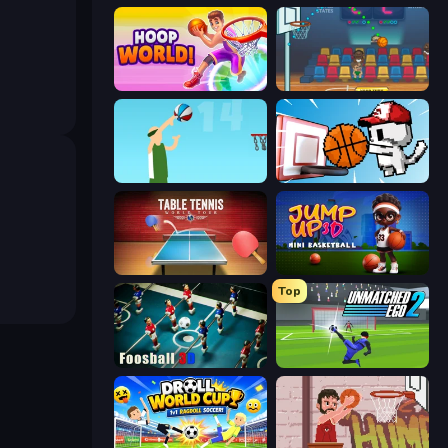
Hoop World 3D
Basket Champs
Street Ball Jam
Basket Cats
Table Tennis World Tour
Jump Up 3D: Mini Basketball
Top
Foosball 3D
Unmatched Ego 2