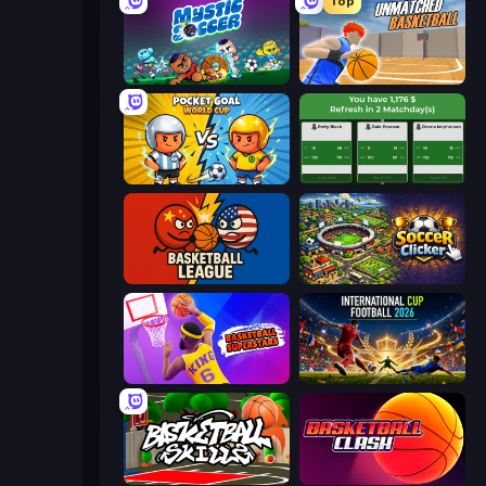
Top
Mystic Soccer
Unmatched Basketball
Pocket Goal: World Cup
Idle Soccer Manager
Basketball League
Soccer Clicker
Basketball Superstars
International Cup Football 2026
Basketball Skills
Basketball Clash