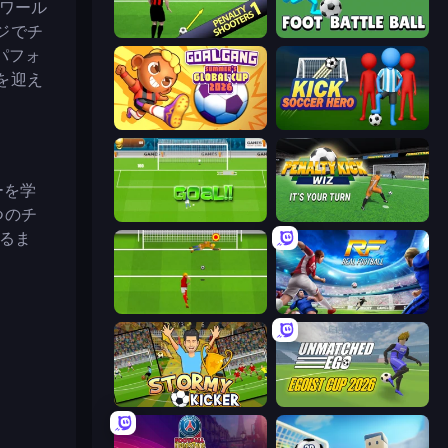
ワール
ジでチ
Penalty Shooters
Foot Battle Ball
パフォ
を迎え
Goal Gang
Kick Soccer Hero
ーを学
つのチ
World Cup Penalty
Penalty Kick Wiz
るま
Penalty Shootout: Multi League
Real Football
Stormy Kicker
Unmatched Ego