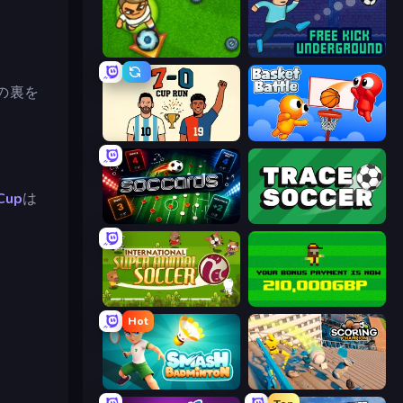
Foot Chinko
Free Kick Underground
の裏を
7a0 - World Cup Simulator
Basket Battle
Cup
は
Soccards
Tracesoccer
International Super Animal Soccer
Bad Soccer Manager
Hot
Smash Badminton
Scoring Champion