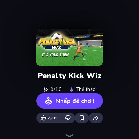
Penalty Kick Wiz
9/10
Thể thao
Nhấp để chơi!
2,7 N