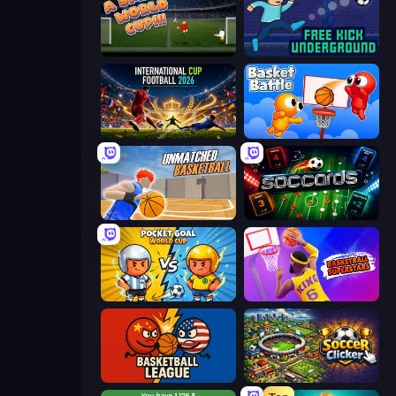
A Small World Cup
Free Kick Underground
International Cup Football 2026
Basket Battle
Unmatched Basketball
Soccards
Pocket Goal: World Cup
Basketball Superstars
Basketball League
Soccer Clicker