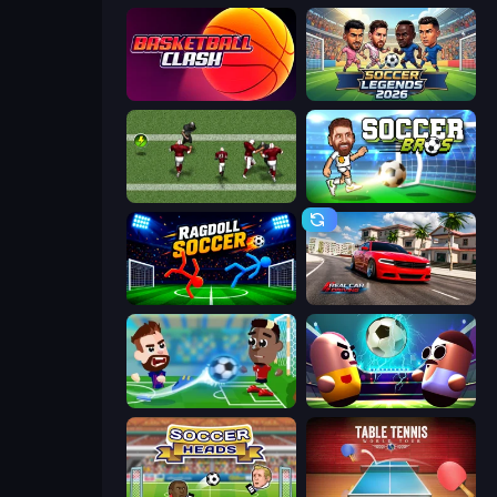
Basketball Clash
Soccer Legends 2026
Return Man 2
Soccer Bros
Ragdoll Soccer 2 Players
Real Car Driving
Soccer Masters: Euro 2020
Pill Soccer