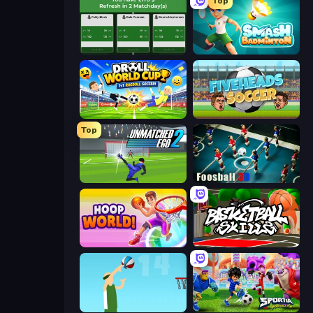
Top
Idle Soccer Manager
Smash Badminton
Droll World Cup
Fiveheads Soccer
Top
Unmatched Ego 2
Foosball 3D
Hoop World 3D
Basketball Skills
Street Ball Jam
Sportia Football Cup