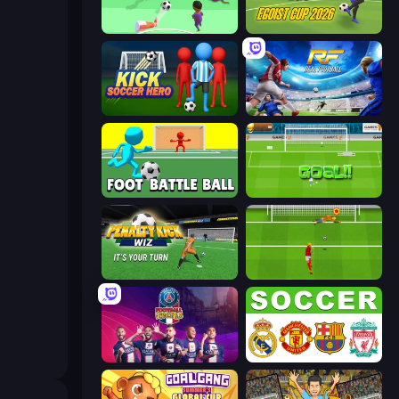
Soccer Dash
Unmatched Ego
Kick Soccer Hero
Real Football
Foot Battle Ball
World Cup Penalty
Penalty Kick Wiz
Penalty Shootout: Multi League
PSG Soccer Freestyle
European Football Quiz