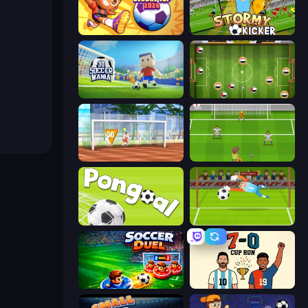
Goal Gang
Stormy Kicker
3D Soccer Mania
Soccer Challenge
Street Freekick 3D
Drop Kick: World Cup
Pongoal
Penalty Superstar
Soccer Duel
7a0 - World Cup Simulator