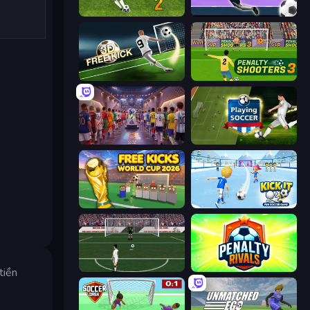
Penalty Shooters 2
Goalkeeper Wiz
Free Kick Classic (3D Free Kick)
Penalty Shooters 3
CG FC 26
Playing Soccer
Free Kicks World Cup 2026
Kick It – Fun Soccer Game
Bicycle Kick Champ
Penalty Rivals
tiền