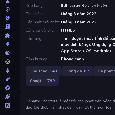
Xếp hạng
8,9
(
dựa trên 6 tháng gần đây
)
Phát hành
tháng 8 năm 2022
Cập nhật mới nhất
tháng 8 năm 2022
Công cụ trò chơi
HTML5
nền tảng
Trình duyệt (máy tính để bàn
máy tính bảng), Ứng dụng 
App Store (iOS, Android)
Định hướng
Phong cảnh
Thể thao
148
Bóng đá
67
Đá phạt 
Chuột
1.799
Penalty Shooters là một trò chơi phạt đền bóng đá
đạo (để thực hiện phạt đền) và một thủ môn (để n