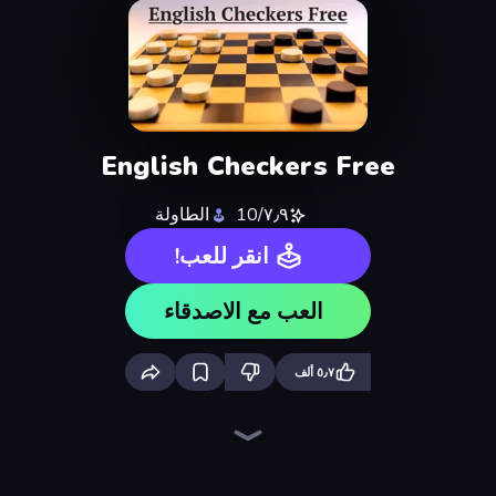
English Checkers Free
٧٫٩/10
الطاولة
انقر للعب!
العب مع الاصدقاء
٥٫٧ ألف
Ludo King
Tic Tac Toe Online
Chess Free