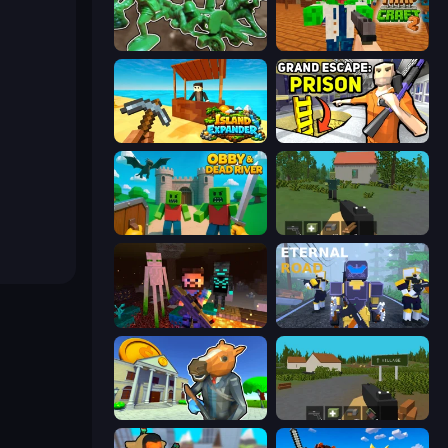
Soldiers - Capture and Control!
Trap Craft 2
Island Expander
Grand Escape: Prison
Obby & Dead River
WorldZ
ZombieCraft
Eternal Road
Bank Robbery 3
ZombieCraft.io