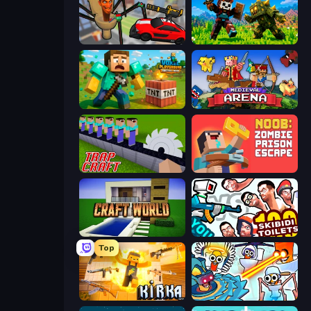
Cars vs Skibidi Toilet
CraftSlayer: Apocalypse
Voxel Playground: Ragdoll Noob
Medieval Arena
Trap Craft
Noob: Zombie Prison Escape
Craft World
You vs 100 Skibidi Toilets
Top
Kirka.io
Toilets Worms Shooter