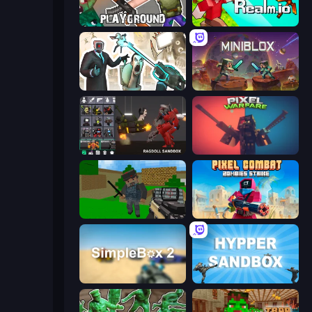
Playground
CubeRealm.io
Skibidi Toilets: Infection
Miniblox
Last Play: Ragdoll Sandbox
Pixel Warfare
Crazy Pixel Apocalypse
Pixel Combat: Zombies Strike
SimpleBox 2
Hypper Sandbox