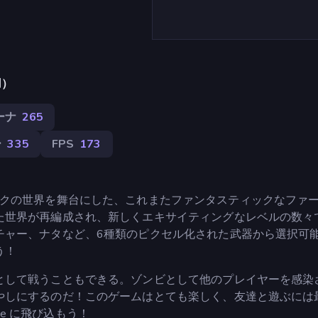
用）
ーナ
265
ー
335
FPS
173
3 は、奇妙なブロックの世界を舞台にした、これまたファンタスティックなフ
た世界が再編成され、新しくエキサイティングなレベルの数々
チャー、ナタなど、6種類のピクセル化された武器から選択可
う！
として戦うこともできる。ゾンビとして他のプレイヤーを感染
やしにするのだ！このゲームはとても楽しく、友達と遊ぶには
ypse に飛び込もう！