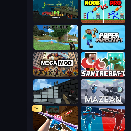
Lime Playground Sandbox
DOP Noob: Draw to Save
Mine Clone
Paper Minecraft
MegamodGames
SantaCraft
Pixel Gun 3D
Mazean
Top
KS Z
Battle of the Soldiers: Red vs Blue