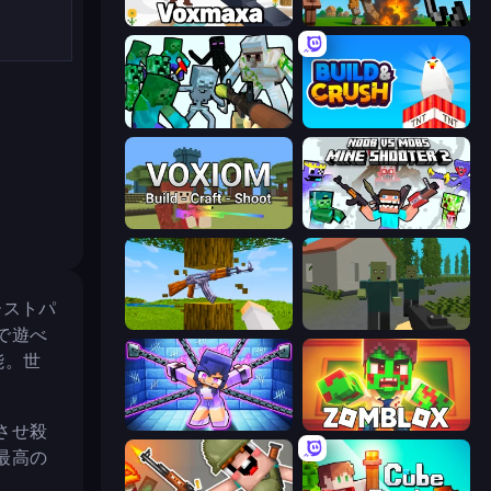
Voxmaxa
Noob Fuse
Mine Shooter: Save Your World
Build and Crush
Voxiom.io
Mine Shooter 2: Noob vs Mobs
ァーストパ
Mine Shooter 3D
ShooterZ
で遊べ
能。世
Mini Mine
Zomblox
させ殺
最高の