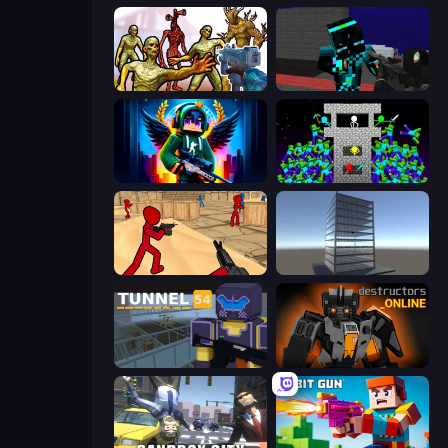
Monster Shooter Apocalypse
Pixel Wars of Hero
Block Contra: Clutch Strike
Stick Epic Fighter
Stickman Counter Terror Strike
Craft 3D
Tunnel 54
Destructors Online