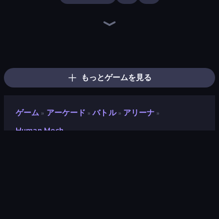
Ragdoll Archers
Bouncemasters
Kick the Buddy
TNT Bomber
Zombies 4 Weapon Merge
Cars Arena
Mage Castle Idle Defense
Pew Pew Dose
Cat Snack Bar
Animal DNA Run
Furry Road
Rooftop Run
Superhero Race!
Droll World Cup
Baseball For Brainrot
Obby: +1 Click Wall Breaker
Robby: Many Games
Bubble Blast
もっとゲームを見る
ゲーム
アーケード
バトル
アリーナ
»
»
»
»
Human Mech
Human Mech
開発者
Onki Games
評価
9.5
(
過去6ヶ月間のデータに基づく
)
リリース日
2024年5月