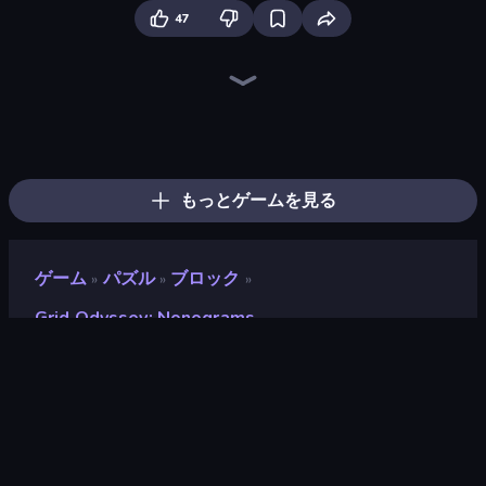
47
Piles of Mahjong
Skydom
Piece of Cake: Merge and Bake
Screw Out: Bolts and Nuts
Arrow Escape
Pixel Blast
Yarn Fever! Unravel Puzzle
Goods Triple Match 3D
Find The Cow
Color Tap: Coloring by Numbers
Tap Gallery
Nonogram Square
Skydom: Reforged
Sushi Puzzle
Coffee Color Blocks
Cake Sort Puzzle 3D
Find Sort Match - Puzzle
Jigpic Solitaire
もっとゲームを見る
ゲーム
パズル
ブロック
»
»
»
Grid Odyssey: Nonograms
Grid Odyssey: Nonograms
開発者
Playgama
評価
7.2
(
過去6ヶ月間のデータに基づく
)