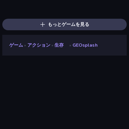
Throw a Lucky Block
Stickman Rebirth
Mr. Dude: Online Multiverse Challenge
Brainrot Arena Online
Boom Slingers ReBoom
Boom!
Lost Dungeon
Dye Hard
Fortzone Battle Royale
Ultimate Evolution
Stellar Swarm
Zombie Road
Chaos Arena
Who Dies Last?
Stickman Clash
Obby: Dig Brainrots
Stickman Kombat 2D
Obby World: Squid Escape
もっとゲームを見る
ゲーム
アクション
生存
GEOsplash
»
»
»
GEOsplash
開発者
spellfire_studios
評価
9.4
(
過去6ヶ月間のデータに基づく
)
リリース日
2025年10月
最終更新
2025年11月
ゲームエンジン
Godot
プラットフォーム
ブラウザ（デスクトップ、モバイ