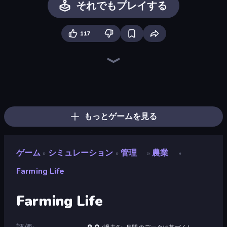
それでもプレイする
117
Bus Simulator: EVO
City Constructor
Trash Master
Hypermarket 3D
Prison Life
Retro Garage
Grow A Garden | Growden.io
Field Master
My Perfect Farm
Driving School Simulator
Candy Packing Store
Donut Place
Life Simulator: Road to Riches
Burger Life
Truck Simulator: European Roads
Empire City
Steam City
Gym Boss
もっとゲームを見る
ゲーム
シミュレーション
管理
農業
»
»
»
»
Farming Life
Farming Life