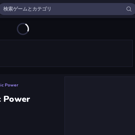
gic Power
c Power