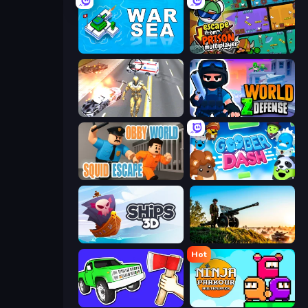
War Sea
Escape From Prison Multiplayer
Super Crime Steel War Hero
World Z Defense - Zombie Defense
Obby World: Squid Escape
Goober Dash
Ships 3D
Artillery Vs Tanks
Hot
Smash the Car to Pieces!
Ninja Parkour Multiplayer