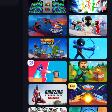
Stick Epic Fighter
Stickman Epic
Stickman Rebirth
Mr. Dude: Online Multiverse Challenge
Tanks Arena io: Craft & Combat
Archers Random
Boom Slingers ReBoom
Voxel Playground: Ragdoll Noob
Top
Amazing Strange Rope Police
Tank Stars