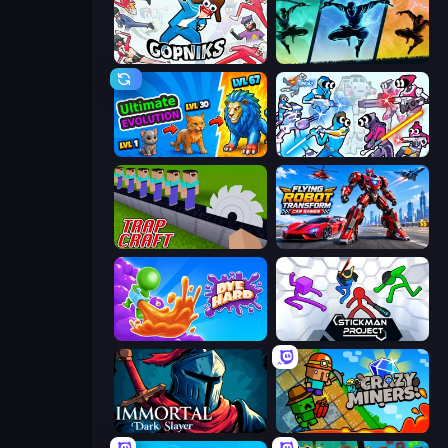
Funny City: Gopniks
Shadow Ninja Revenge
Ultimate Evolution
Space Wars Battleground
Trap Craft
Flying Robot Transform Car Games
Dye Hard
Stickman Project
Immortal: Dark Slayer
Crazy Miners