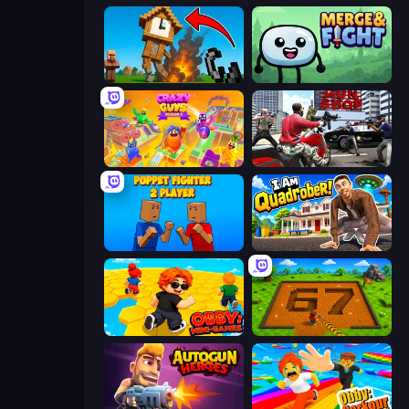
Noob Fuse
Merge & Fight
Crazy Guys
Grand Action Simulator: New York
Puppet Fighter 2 Player
I Am Quadrober!
Obby: Mini-Games
Obby: Dig Brainrots