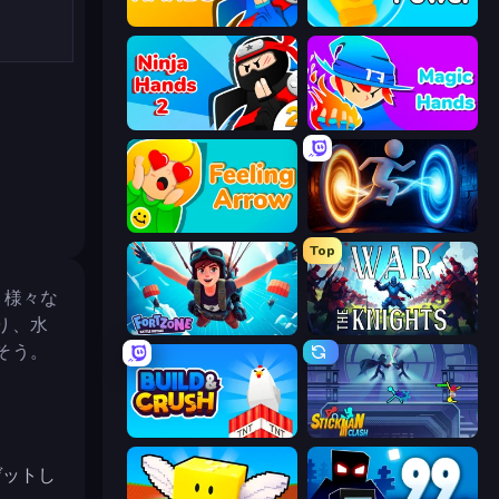
Ninja Hands
Glove Power
Ninja Hands 2
Magic Hands
Feeling Arrow
Portal Escape
Top
す。様々な
り、水
Fortzone Battle Royale
War the Knights
そう。
Build and Crush
Stickman Clash
ゲットし