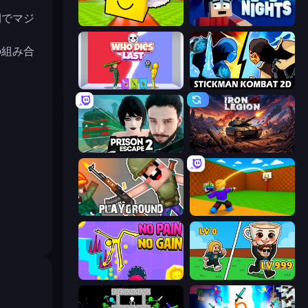
間でマジ
Lucky Brainrot Blocks Online
99 Nights (Bloxd.io)
の組み合
Who Dies Last?
Stickman Kombat 2D
Prison Escape 2
Iron Legion
Playground
Throw a Lucky Block
No Pain No Gain - Ragdoll Sandbox
Brainrot Arena Online