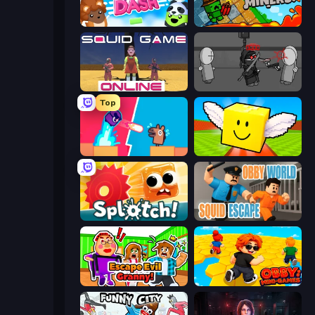
Goober Dash
Crazy Miners
Squid Game Online
Madness Project Nexus
Top
Boom Slingers ReBoom
Lucky Brainrot Blocks Online
Splotch!
Obby World: Squid Escape
Escape Evil Granny!
Obby: Mini-Games