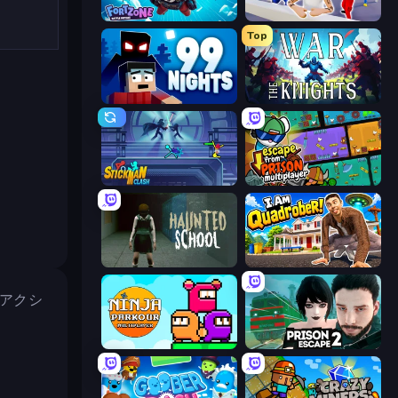
Fortzone Battle Royale
Mr. Dude: Online Multiverse Challenge
Top
99 Nights (Bloxd.io)
War the Knights
Stickman Clash
Escape From Prison Multiplayer
Haunted School
I Am Quadrober!
るアクシ
Ninja Parkour Multiplayer
Prison Escape 2