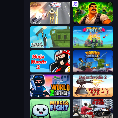
Super Crime Steel War Hero
Zombie Lab Escape
Getaway Shootout
Endless Siege
Ninja Hands 2
Tanks Arena io: Craft & Combat
World Z Defense - Zombie Defense
Defender Idle 2