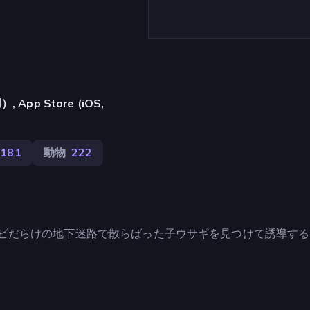
pp Store (iOS,
181
動物
222
て、ゾンビだらけの地下迷路で散らばった子ウサギを見つけて誘導す