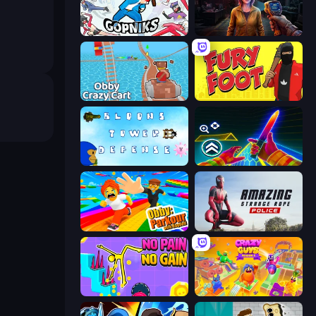
Funny City: Gopniks
Survival Zone Zombie Outbreak
Obby: Crazy Cart
Fury Foot
Bloons Tower Defense 3
Surf GO Parkour
Obby: Parkour with Ragdoll
Amazing Strange Rope Police
No Pain No Gain - Ragdoll Sandbox
Crazy Guys