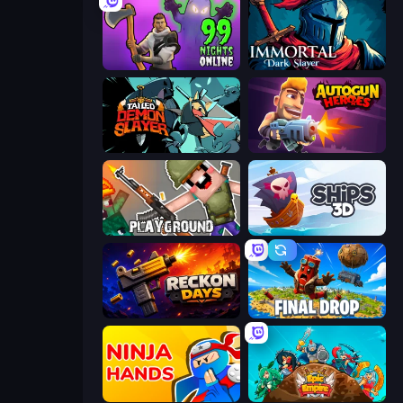
99 Nights in the Forest Online
Immortal: Dark Slayer
Tailed Demon Slayer
Autogun Heroes
Playground
Ships 3D
Reckon Days
Final Drop
Ninja Hands
Epic Empire: Tower Defense