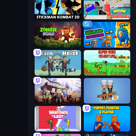
Stickman Kombat 2D
House of Hazards
Zombie Road
Ultimate Evolution
Bank Heist
Super Robo - Adventure
Simple Sandbox 3
Rush Hour Cafe
Who Dies Last?
Puppet Fighter 2 Player