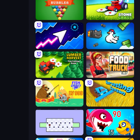
Pool Bubbles
Stone Grass: Mowing Simulator
Space Waves
Honk
Lumber Harvest: Tree Cutting Game
Food Truck Chef™: A Fun Cooking Game
Fish Orbit
Harvesting Season
World's Hardest Game
Fish Eat Getting Big