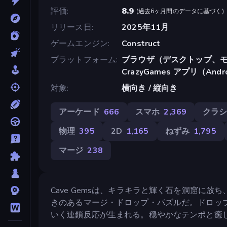
評価
8.9
(
過去6ヶ月間のデータに基づく
)
リリース日
2025年11月
ゲームエンジン
Construct
プラットフォーム
ブラウザ（デスクトップ、モ
CrazyGames アプリ（Andr
対象
横向き / 縦向き
アーケード
666
スマホ
2,369
クラ
物理
395
2D
1,165
ねずみ
1,795
マージ
238
Cave Gemsは、キラキラと輝く石を洞窟に
きのあるマージ・ドロップ・パズルだ。ドロッ
いく連鎖反応が生まれる。穏やかなテンポと癒