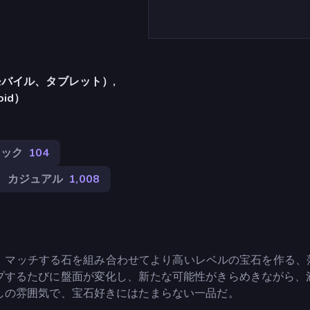
バイル、タブレット）,
oid）
シック
104
カジュアル
1,008
放ち、マッチする石を組み合わせてより高いレベルの宝石を作る、
プするたびに盤面が変化し、新たな可能性がきらめきながら、
しの雰囲気で、宝石好きにはたまらない一品だ。