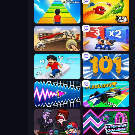
Obby: +1 Jump per Click
Jelly Dash
Earn to Die: Zombie Ride
Battle Brigade
Speed per Click: Obby
Numbers Arena
Wave Dash: Geometry Arrow
Obby Car Challenge: Drive
Friday Night Funkin'
Hyper Wave Challenge