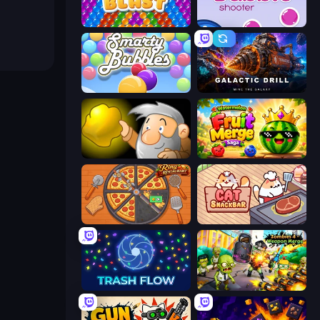
Bubble Blast
Bubble Shooter
Smarty Bubbles
Galactic Drill
Gold Miner
Watermelon Fruit Merge Saga
Ring Restaurant
Cat Snack Bar
Trash Flow
Zombies 4 Weapon Merge