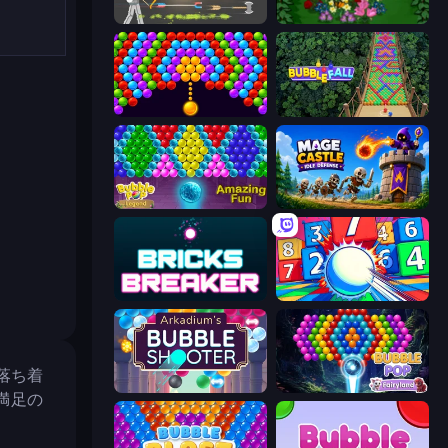
Ragdoll Archers
Blooming Gardens
Bubble Story
Bubble Fall
Bubble Pop Legend
Mage Castle Idle Defense
Bricks Breaker
Entropy
落ち着
Arkadium's Bubble Shooter
Bubble Pop Fairyland
満足の