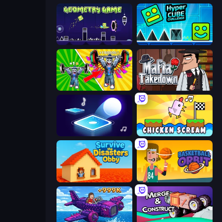
Geometry Game
Hyper Cube Challenge
Obby: Gym Simulator, Escape
Mafia Takedown
Tile Jumper 3D
Chicken Scream
Survive the Disasters: Obby
Basketball Orbit