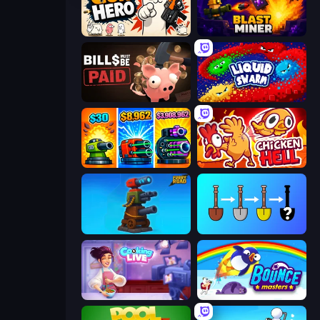
Gun Hero: Cat Survival
Blast Miner
Bills Must Be Paid
Liquid Swarm
Pumpkin Defense: Merge Cannon
Chicken Hell
Furry Road
Merge Tools - Merge and Dig
Cooking Live
Bouncemasters