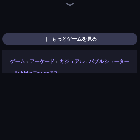
Bubble Fall
Bubble Blast
Skydom
Little Fox: Bubble Spinner Pop
Bubble Pop Legend
Tasty Match: Mahjong Pairs
Ragdoll Archers
Arkadium's Bubble Shooter
Bubble Pop Fairyland
Bubble Story
Bubble Pop Classic
Diamond Dungeon: Match 3
Skydom: Reforged
Wood Block Journey
Smarty Bubbles
Bubble Shooter
Forgotten Treasure 2
Match Arena
もっとゲームを見る
ゲーム
アーケード
カジュアル
バブルシューター
»
»
»
Bubble Tower 3D
»
Bubble Tower 3D
開発者
Famobi
評価
8.1
(
過去6ヶ月間のデータに基づく
)
リリース日
2020年9月
最終更新
2023年9月