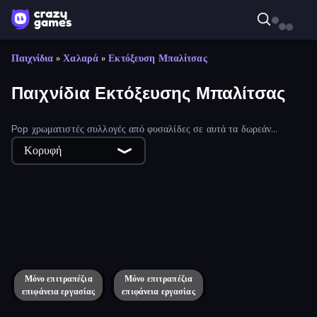
Παιχνίδια
»
Χαλαρά
»
Εκτόξευση Μπαλίτσας
Παιχνίδια Εκτόξευσης Μπαλίτσας
Pop χρωματιστές συλλογές από φυσαλίδες σε αυτά τα δωρεάν
παιχνίδια shooter φούσκα!
Κορυφή
Bubble Pop Fairyland
Bubble Story
Smarty Bubbles
Bubble Shooter
Little Fox: Bubble Spinner Pop
Candy Bubble
Magnet Balls: Addictive
Bubble Spinner
Bubble Pop Frenzy
Marble Shooter
Bubble Woods
Om Nom: Bubbles
Marble Boom
ICEE Scream: Haunted Bubbles
Zooma Marble Quest 3D
Μόνο επιτραπέζια
Pool Bubbles
Μόνο επιτραπέζια
Puzzle Bobble
επιφάνεια εργασίας
επιφάνεια εργασίας