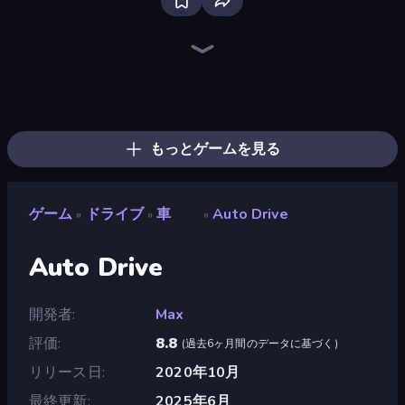
Bloxd.io
Ragdoll Archers
EvoWars.io
Piece of Cake: Merge and Bake
Veck.io
Racing Limits
Traffic Rider
Mahjongg Solitaire
Screw Out: Bolts and Nuts
Words of Wonders
Piles of Mahjong
Designville: Merge & Design
Miniblox
Space Waves
Stickman Clash
SkillWarz
Fortzone Battle Royale
Arrow Escape
もっとゲームを見る
ゲーム
ドライブ
車
Auto Drive
»
»
»
Auto Drive
開発者
Max
評価
8.8
(
過去6ヶ月間のデータに基づく
)
リリース日
2020年10月
最終更新
2025年6月