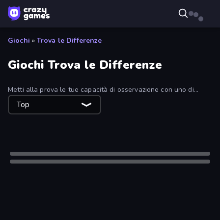
Giochi
»
Trova le Differenze
Giochi Trova le Differenze
Metti alla prova le tue capacità di osservazione con uno di
questi giochi per individuare le differenze! Quanto sono acuti i
Top
tuoi occhi?
Solo desktop
Solo desktop