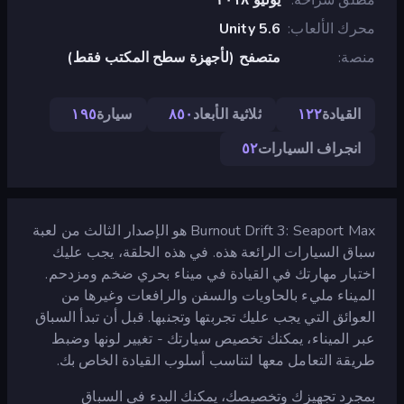
محرك الألعاب
Unity 5.6
منصة
متصفح (لأجهزة سطح المكتب فقط)
القيادة
١٢٢
ثلاثية الأبعاد
٨٥٠
سيارة
١٩٥
انجراف السيارات
٥٢
Burnout Drift 3: Seaport Max هو الإصدار الثالث من لعبة
سباق السيارات الرائعة هذه. في هذه الحلقة، يجب عليك
اختبار مهارتك في القيادة في ميناء بحري ضخم ومزدحم.
الميناء مليء بالحاويات والسفن والرافعات وغيرها من
العوائق التي يجب عليك تجربتها وتجنبها. قبل أن تبدأ السباق
عبر الميناء، يمكنك تخصيص سيارتك - تغيير لونها وضبط
طريقة التعامل معها لتناسب أسلوب القيادة الخاص بك.
بمجرد تجهيزك وتخصيصك، يمكنك البدء في السباق