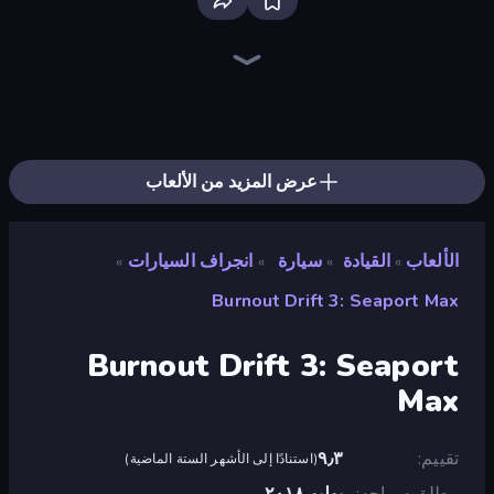
EvoWars.io
Ragdoll Archers
Bloxd.io
Racing Limits
Veck.io
Piece of Cake: Merge and Bake
Screw Out: Bolts and Nuts
Mahjongg Solitaire
Traffic Rider
Designville: Merge & Design
Piles of Mahjong
Words of Wonders
Stickman Clash
Space Waves
Miniblox
Arrow Escape
Fortzone Battle Royale
SkillWarz
عرض المزيد من الألعاب
الألعاب
القيادة
سيارة
انجراف السيارات
»
»
»
»
Burnout Drift 3: Seaport Max
Burnout Drift 3: Seaport
Max
تقييم
٩٫٣
(
استنادًا إلى الأشهر الستة الماضية
)
مطلق سراحه
يوليو ٢٠١٨