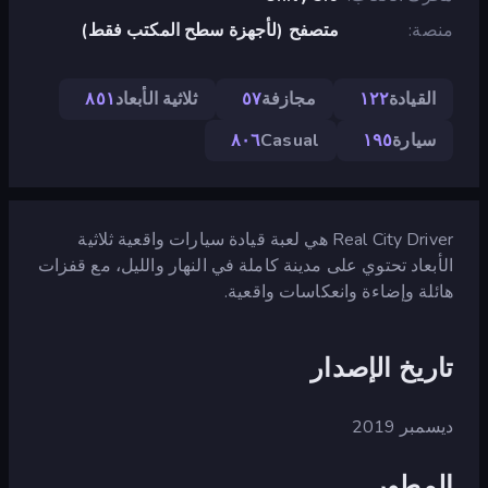
منصة
متصفح (لأجهزة سطح المكتب فقط)
القيادة
١٢٢
مجازفة
٥٧
ثلاثية الأبعاد
٨٥١
سيارة
١٩٥
Casual
٨٠٦
Real City Driver هي لعبة قيادة سيارات واقعية ثلاثية
الأبعاد تحتوي على مدينة كاملة في النهار والليل، مع قفزات
هائلة وإضاءة وانعكاسات واقعية.
تاريخ الإصدار
ديسمبر 2019
المطور