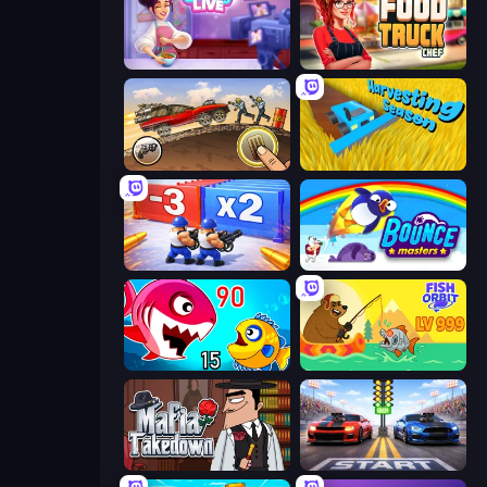
Cooking Live
Food Truck Chef™: A Fun Cooking Game
Earn to Die: Zombie Ride
Harvesting Season
Battle Brigade
Bouncemasters
Fish Eat Getting Big
Fish Orbit
Mafia Takedown
Street Racer 2