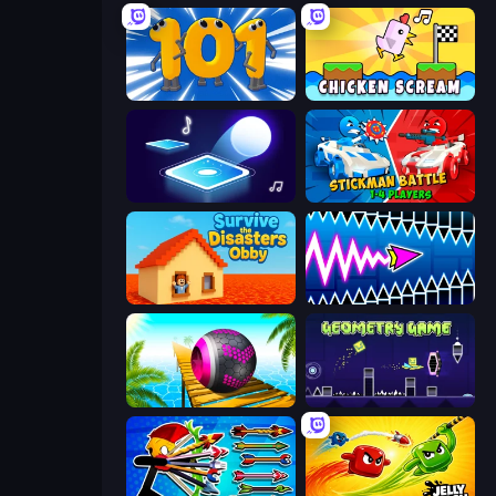
Numbers Arena
Chicken Scream
Tile Jumper 3D
Stickman battle 1-4 Players
Survive the Disasters: Obby
Wave Dash: Geometry Arrow
Rolling Balls Sea Race
Geometry Game