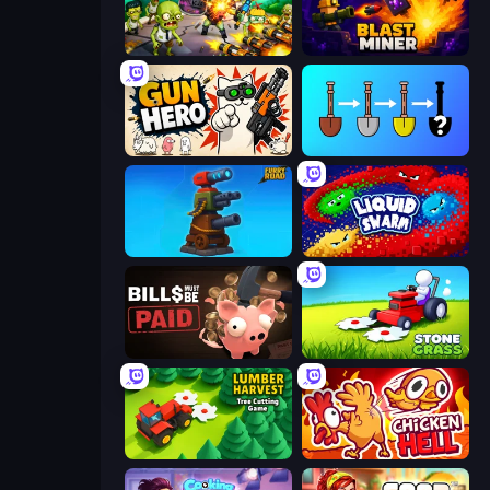
Zombies 4 Weapon Merge
Blast Miner
Gun Hero: Cat Survival
Merge Tools - Merge and Dig
Furry Road
Liquid Swarm
Bills Must Be Paid
Stone Grass: Mowing Simulator
Lumber Harvest: Tree Cutting Game
Chicken Hell