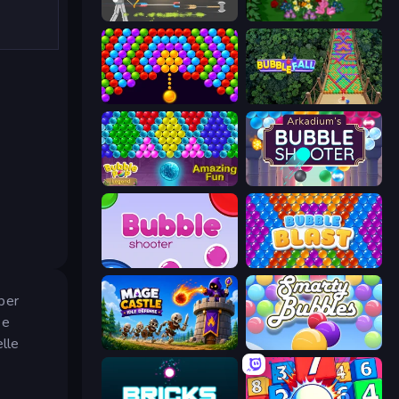
Ragdoll Archers
Blooming Gardens
Bubble Story
Bubble Fall
Bubble Pop Legend
Arkadium's Bubble Shooter
Bubble Shooter
Bubble Blast
 per
 e
elle
Mage Castle Idle Defense
Smarty Bubbles