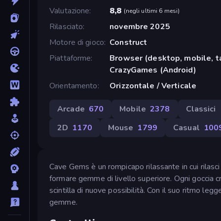
Valutazione
8,8
(
negli ultimi 6 mesi
)
Rilasciato
novembre 2025
Motore di gioco
Construct
Piattaforme
Browser (desktop, mobile, t
CrazyGames (Android)
Orientamento
Orizzontale / Verticale
Arcade
670
Mobile
2378
Classici
2D
1170
Mouse
1799
Casual
100
Cave Gems è un rompicapo rilassante in cui rilasci 
formare gemme di livello superiore. Ogni goccia cr
scintilla di nuove possibilità. Con il suo ritmo leg
gemme.