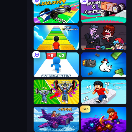
Obby Car Challenge: Drive
Merge & Construct
Obby: +1 Jump per Click
Friday Night Funkin'
Count Masters: Stickman Games
Honk
Obby: Gym Simulator, Escape
Speed per Click: Obby
Top
Obby Plane Power Challenge: Fly
Obby: Dig Down