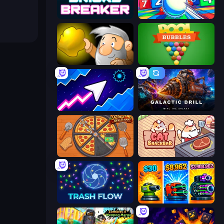
Bricks Breaker
Entropy
Gold Miner
Pool Bubbles
Space Waves
Galactic Drill
Ring Restaurant
Cat Snack Bar
Trash Flow
Pumpkin Defense: Merge Cannon