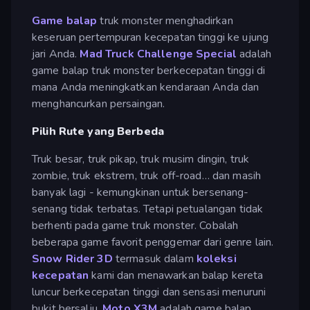
Game balap
truk monster menghadirkan
keseruan pertempuran kecepatan tinggi ke ujung
jari Anda.
Mad Truck Challenge Special
adalah
game balap truk monster berkecepatan tinggi di
mana Anda meningkatkan kendaraan Anda dan
menghancurkan persaingan.
Pilih Rute yang Berbeda
Truk besar, truk pikap, truk musim dingin, truk
zombie, truk ekstrem, truk off-road… dan masih
banyak lagi - kemungkinan untuk bersenang-
senang tidak terbatas. Tetapi petualangan tidak
berhenti pada game truk monster. Cobalah
beberapa game favorit penggemar dari genre lain.
Snow Rider 3D
termasuk dalam
koleksi
kecepatan
kami dan menawarkan balap kereta
luncur berkecepatan tinggi dan sensasi menuruni
bukit bersalju.
Moto X3M
adalah game balap