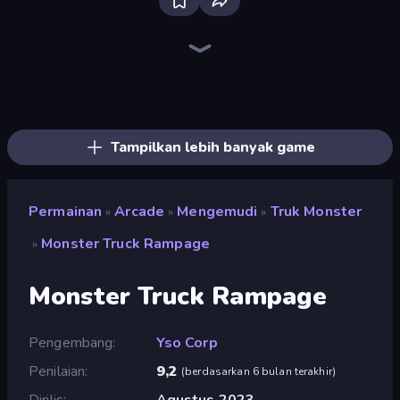
Bloxd.io
Ragdoll Archers
EvoWars.io
Piece of Cake: Merge and Bake
Veck.io
Traffic Rider
Racing Limits
Mahjongg Solitaire
Screw Out: Bolts and Nuts
Words of Wonders
Piles of Mahjong
Designville: Merge & Design
Space Waves
Miniblox
SkillWarz
Stickman Clash
Fortzone Battle Royale
Arrow Escape
Tampilkan lebih banyak game
Permainan
Arcade
Mengemudi
Truk Monster
»
»
»
Monster Truck Rampage
»
Monster Truck Rampage
Pengembang
Yso Corp
Penilaian
9,2
(
berdasarkan 6 bulan terakhir
)
Dirilis
Agustus 2023