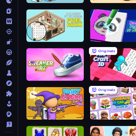
Coloring by Numbers: Pixel House
Rope Stitch Puzzle
Coloring by Numbers: Pixel Room
Diamond Drawing by Nu
Originals
Sneaker Art
Tile Craft 3D
Originals
Paint Strike
Threads Car Escape 3D