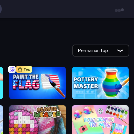
Permainan top
Top
Paint the Flag
Pottery Master