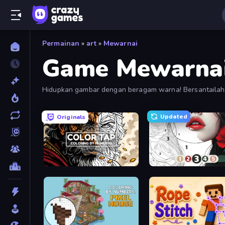
Permainan
»
art
»
Mewarnai
Game Mewarna
Hidupkan gambar dengan beragam warna! Bersantailah d
Updated
Originals
Color Tap: Coloring by Numbers
Numicolor