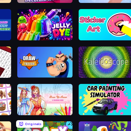
Home Design: Decorate House
Nail Salon
mbers
Jelly Dye
Sticker Art
Draw Tattoo
Kaleidoscope
Dress Up Games & Coloring Book
Car Painting Simulator
Originals