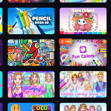
Beaver Weaver
Holographic Trends
Pencil Rush
Love Colors
Hot
The Frame: Pixel Art
Fun Colors
College Girl Coloring Dress Up
Wedding Coloring Dress Up Game