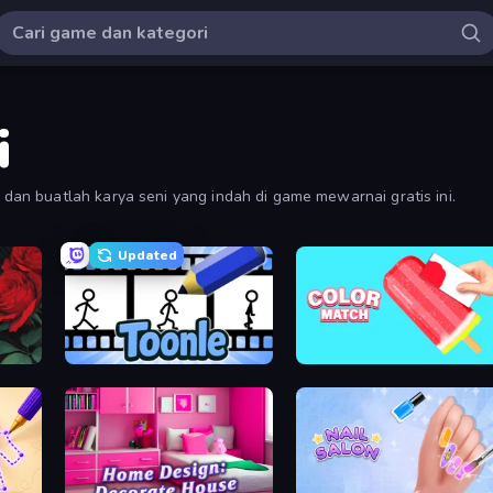
i
an buatlah karya seni yang indah di game mewarnai gratis ini.
Updated
Toonle
Color Match