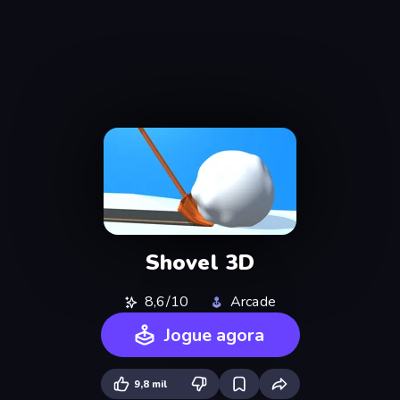
Shovel 3D
8,6/10
Arcade
Jogue agora
9,8 mil