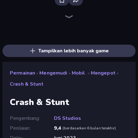
Racing Limits
Madness Cars Destroy
Deadly Descent
PolyTrack
Traffic Rider
Sky Riders
Sportcars Crash
Turbo Cars: Pipe Stunts
Ramp Car VS Police: CHASE
Mega Ramp Car Stunt
Drift Escape
Toy Rider
Moto X3M
Paperly: Paper Plane Adventure
Drift.io
Stunt Paradise
Drift Arena
Drive Quest
Tampilkan lebih banyak game
Permainan
Mengemudi
Mobil
Mengepot
»
»
»
»
Crash & Stunt
Crash & Stunt
Pengembang
DS Studios
Penilaian
9,4
(
berdasarkan 6 bulan terakhir
)
Dirilis
Juni 2023