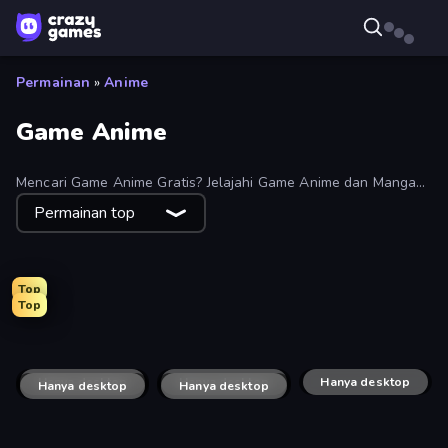
Permainan
»
Anime
Game Anime
Mencari Game Anime Gratis? Jelajahi Game Anime dan Manga
Terbaru dan Terbaik Menggunakan Filter!
Permainan top
Top
Top
Anime Boy
Fantasy Avatar Anime Dress Up
Furry Dress Up: Anime Creator
Anime Couple Dress Up
Sky Car Drift
Pong-Runga
Super Smash Flash
Hanya desktop
Death Note Type
Hanya desktop
Chainsaw Dance
Hanya desktop
Rhythm Capture
Hanya desktop
Pixel on Titan: AoT
Hanya desktop