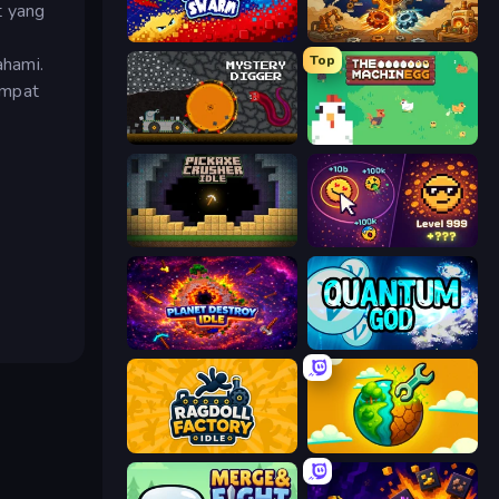
t yang
Liquid Swarm
Gear Factory
Top
ahami.
empat
Mystery Digger
The MachinEGG
Pickaxe Crusher Idle
Dominate All Shapes
Planet Destroy Idle
Quantum God
Ragdoll Factory Idle
Land Explorers: Merge & Build