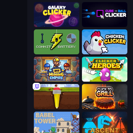
Galaxy Clicker
Cube vs Ball Clicker
Commit Battery
Chicken Clicker
Idle Mining Empire
Clicker Heroes
Pen Dig
Click To Grill