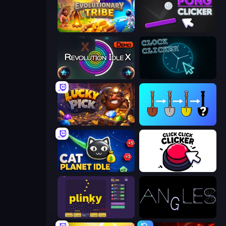
Evolutionary Tribe
Pong Clicker
Revolution Idle X
Clock Clicker
Lucky Pick
Merge Tools - Merge and Dig
Cat Planet Idle
Click Click Clicker
Plinky
Angles