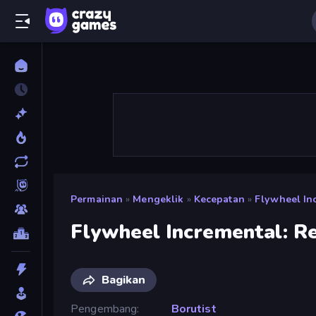
Permainan
»
Mengeklik
»
Kecepatan
»
Flywheel In
Flywheel Incremental: R
Bagikan
Pengembang
Borutist