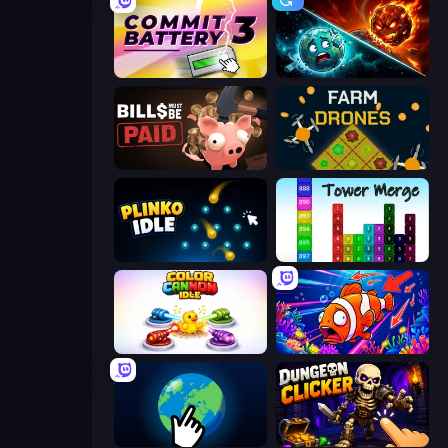
Commit Battery 3
PlanetCrush 2
Bills Must Be Paid
Farm Drones
Plinko Idle
Tower Merge
Color Cannon Idle
Fish Catch Idle
Planet Clicker 2
Dungeon Clicker