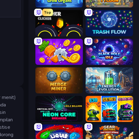
Human Clicker: Grow Organs
Leek Factory Tycoon
Top
Crusher Clicker
Trash Flow
Farm Ring Idle
Black Hole Idle
Merge Miner
Energy Evolution
r menit)
nda
sin
mpilan
Neon Core Breaker
Pumpkin Defense: Merge Cannon
stise
dorong