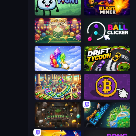
Merge & Fight
Blast Miner
Just One More Roll
Satisfying Ball Clicker
Crystalia Idle Clicker
Drift Tycoon
Money Factory: Tycoon Idle Game
Money Maker
Cubidle
Planet Evolution: Idle Clicker