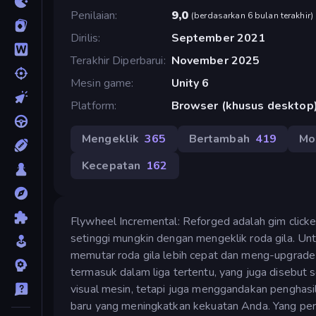
Penilaian
9,0
(
berdasarkan 6 bulan terakhir
)
Dirilis
September 2021
Terakhir Diperbarui
November 2025
Mesin game
Unity 6
Platform
Browser (khusus desktop
Mengeklik
365
Bertambah
419
Mo
Kecepatan
162
Flywheel Incremental: Reforged adalah gim clicke
setinggi mungkin dengan mengeklik roda gila. 
memutar roda gila lebih cepat dan meng-upgrade r
termasuk dalam liga tertentu, yang juga disebut s
visual mesin, tetapi juga menggandakan penghasi
baru yang meningkatkan kekuatan Anda. Yang pe