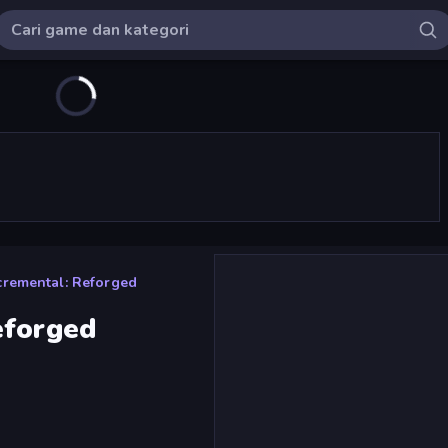
cremental: Reforged
eforged