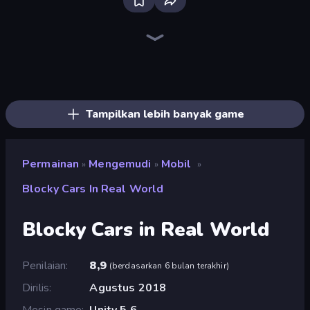
Bloxd.io
Ragdoll Archers
EvoWars.io
Piece of Cake: Merge and Bake
Veck.io
Traffic Rider
Racing Limits
Mahjongg Solitaire
Screw Out: Bolts and Nuts
Words of Wonders
Piles of Mahjong
Designville: Merge & Design
Space Waves
Miniblox
SkillWarz
Stickman Clash
Fortzone Battle Royale
Arrow Escape
Tampilkan lebih banyak game
Permainan
Mengemudi
Mobil
»
»
»
Blocky Cars In Real World
Blocky Cars in Real World
Penilaian
8,9
(
berdasarkan 6 bulan terakhir
)
Dirilis
Agustus 2018
Mesin game
Unity 5.6