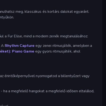
anulhatsz meg, klasszikus és kortárs dalokat egyaránt.
entyűkön.
ául a Fur Elise, mind a modern zenék megtanulásához:
. A
Rhythm Capture
egy zenei ritmusjáték, amelyben a
péket): Piano Game
egy gyors ritmusjáték, ahol
gy az érintőképernyővel nyomogatod a billentyűzet vagy
 - ha a megfelelő hangokat a megfelelő időben eltalálod,