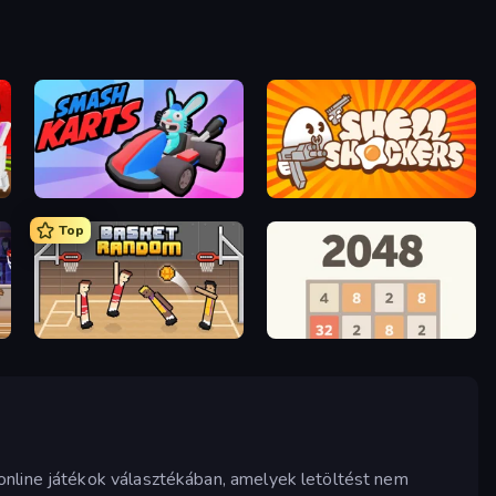
Smash Karts
Shell Shockers
Top
Basket Random
2048
online játékok választékában, amelyek letöltést nem