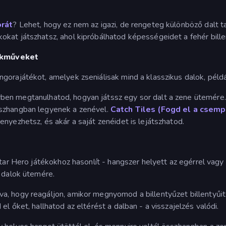
orát
? Lehet, hogy ez nem az igazi, de rengeteg különböző dalt t
kat játszhatsz, ahol kipróbálhatod képességeidet a fehér bill
ekműveket
gorajátékot, amelyek zseniálisak mind a klasszikus dalok, péld
yben megtanulhatod, hogyan játssz egy sor dalt a zene ütemére
sszhangban legyenek a zenével.
Catch Tiles (Fogd el a csem
nyezhetsz, és akár a saját zenéidet is lejátszhatod.
uitar Hero játékokhoz hasonlít - hangszer helyett az egérrel va
ő dalok ütemére.
, hogy reagáljon, amikor megnyomod a billentyűzet billentyűit
l őket, hallhatod az eltérést a dalban - a visszajelzés valódi.