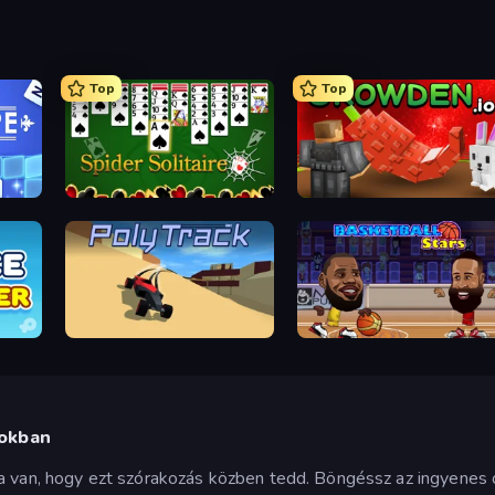
Top
Top
Spider Solitaire
Grow A Garden | Growden.io
PolyTrack
Basketball Stars
kokban
ja van, hogy ezt szórakozás közben tedd. Böngéssz az ingyenes 