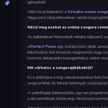
igényelnek.
Miért ne próbálnád ki a
Virtuális online zong
Nagyszerű választékunkban valódi zongorajátéko
Nézd meg ezeket az online zongora rem
Az alábbiakban felsorolunk néhány népszerű zon
A
Perfect Piano
egy szórakoztató játék, amel
billentyűket kell helyesen megnyomni, hogy ö
kedvenc dallamaidra kopogtathatsz, online verse
Mit várhatsz a zongorajátékoktól?
Ez a játéktípus a régi, videokonzolokon futó G
zongora fehér és fekete billentyűit a különböz
A számítógép billentyűzete úgy van programozva
a dal normálisan szólal meg. Ha rosszul nyomod e