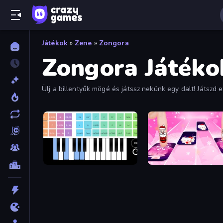
Játékok
»
Zene
»
Zongora
Zongora Játéko
Ülj a billentyűk mögé és játssz nekünk egy dalt! Játsz
Virtual Online Piano
Catch Tiles: Piano Game