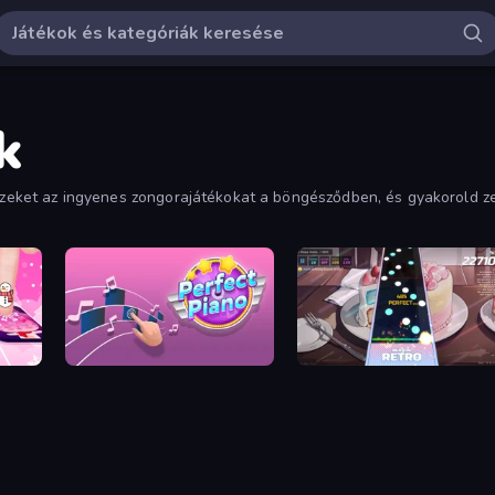
k
d ezeket az ingyenes zongorajátékokat a böngésződben, és gyakorold z
Perfect Piano
Rhythm Capture