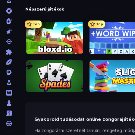
Népszerű játékok
Top
Top
Bloxd.io
Word Wipe
Spades
Slice Master
Gyakorold tudásodat online zongorajáté
Ha zongorázni szeretnél tanulni, rengeteg mód