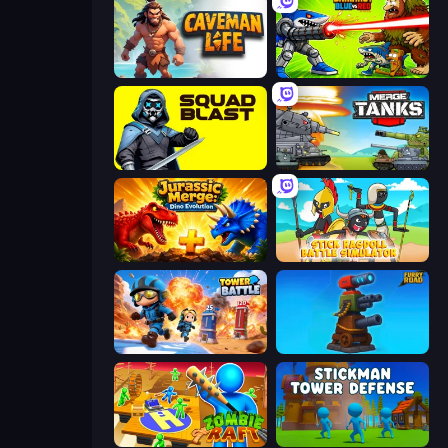
Caveman Life
Brainrot Blue Vs Red
SquadBlast
Merge Master Tanks: Tank Wars
Jurassic Merge: Dino Evolution
Stick Ragdoll Battle Simulator
Tower Battle
Furry Road
Zombie Raft
Stickman Tower Defense Idle 3D