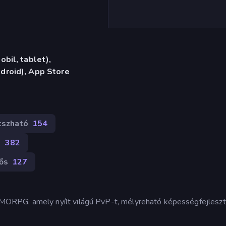
bil, tablet),
droid), App Store
tszható
154
s
382
ős
127
ORPG, amely nyílt világú PvP-t, mélyreható képességfejleszt