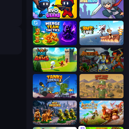
Evo Gears
Rise Hero
Merge Team Tactics
Raft Life
Age Of Arms
Adversator
Tanks Arena io: Craft & Combat
Army Base Of America
Age of Heroes
Infinity Kingdom