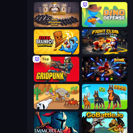
Ant Kingdom Rush
Dino Defense
Steal Brainrot Survivors
Fight Club Simulator
Top
Gridpunk - 3v3 Battle Royale
Bonk Survivor: Roguelike
Idle Gun Survivor
Dogs vs Aliens