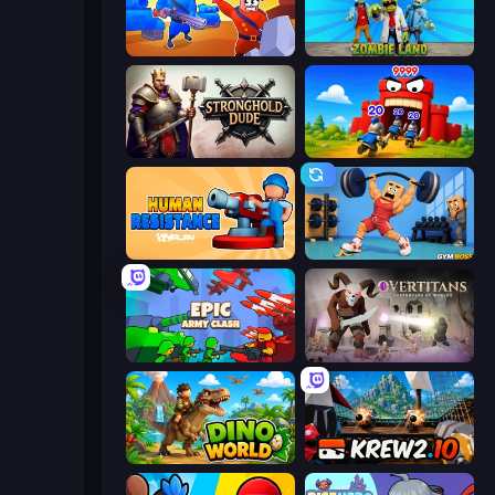
Craft and Battle
Zombie Land
Stronghold Dude
TimeWarriors
Human Resistance
Gym Boss
Epic Army Clash
Overtitans: Destroyers of Worlds
Dino World
Krew.io