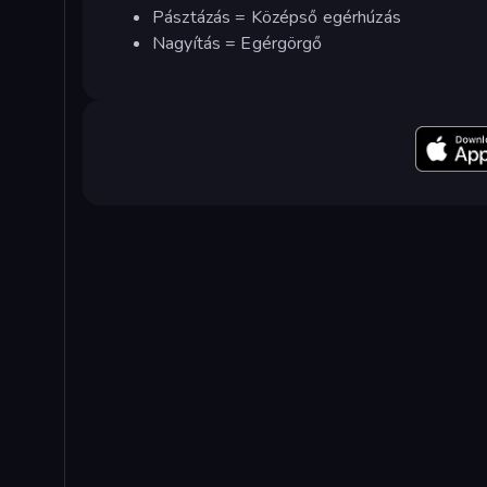
Pásztázás = Középső egérhúzás
Nagyítás = Egérgörgő