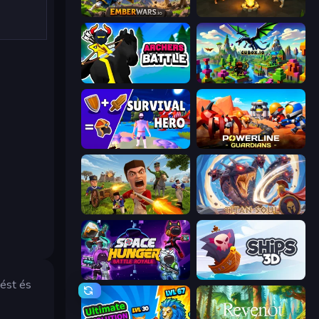
EmberWars.io
Skillfite.io
Archers Battle
Cubox.io
Survival Hero: Merge RPG
Powerline Guardians
Redcoats.io
Titan Soul: Action RPG
Space Hunger: Battle Royale
Ships 3D
ést és