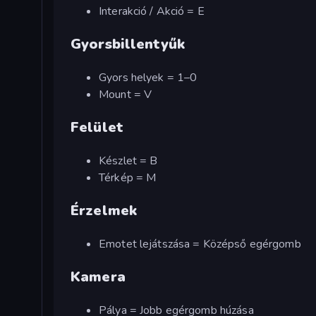
Interakció / Akció = E
Gyorsbillentyűk
Gyors helyek = 1–0
Mount = V
Felület
Készlet = B
Térkép = M
Érzelmek
Emotet lejátszása = Középső egérgomb
Kamera
Pálya = Jobb egérgomb húzása