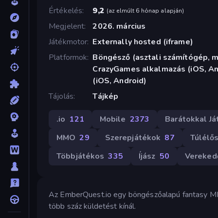
Értékelés
9,2
(
az elmúlt 6 hónap alapján
)
Megjelent
2026. március
Játékmotor
Externally hosted (iframe)
Platformok
Böngésző (asztali számítógép, mo
CrazyGames alkalmazás (iOS, An
(iOS, Android)
Tájolás
Tájkép
.io
121
Mobile
2373
Barátokkal Já
MMO
29
Szerepjátékok
87
Túlélő
Többjátékos
335
Íjász
50
Vereked
Az EmberQuest.io egy böngészőalapú fantasy MM
több száz küldetést kínál.