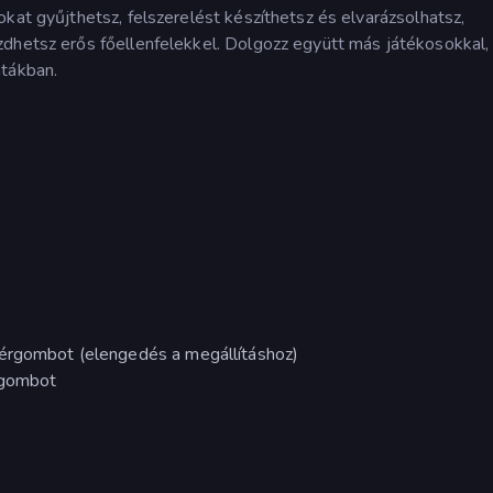
kat gyűjthetsz, felszerelést készíthetsz és elvarázsolhatsz,
zdhetsz erős főellenfelekkel. Dolgozz együtt más játékosokkal,
atákban.
gérgombot (elengedés a megállításhoz)
t gombot