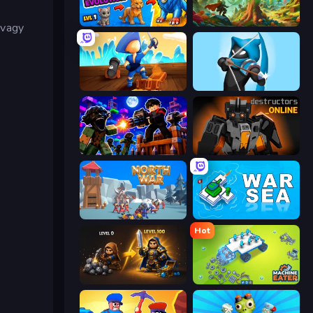
Ultimate Evolution
Revenot
 vagy
Captains Idle
Wild Archer: Castle Defense
Base Obby: Zombie Defense
Destructors Online
North War
War Sea
Hot
Gothic Story RPG
Machine Eater