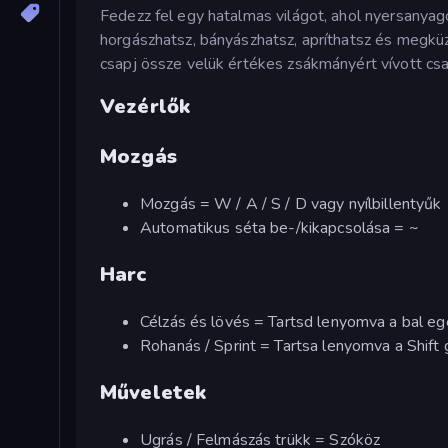
Fedezz fel egy hatalmas világot, ahol nyersanyago
horgászhatsz, bányászhatsz, apríthatsz és megkü
csapj össze velük értékes zsákmányért vívott cs
Vezérlők
Mozgás
Mozgás = W / A / S / D vagy nyílbillentyűk
Automatikus séta be-/kikapcsolása = ~
Harc
Célzás és lövés = Tartsd lenyomva a bal e
Rohanás / Sprint = Tartsa lenyomva a Shif
Műveletek
Ugrás / Felmászás trükk = Szóköz