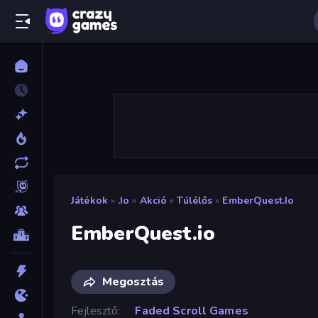
Játékok
»
.io
»
Akció
»
Túlélős
»
EmberQuest.io
EmberQuest.io
Megosztás
Fejlesztő
Faded Scroll Games