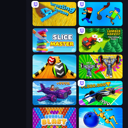
Harvesting Season
Mini-Caps: Bombs
Slice Master
Lumber Harvest: Tree Cutting Game
Sky Balls 3D
Obby: Gym Simulator, Escape
Obby Plane Power Challenge: Fly
Obby Car Challenge: Drive