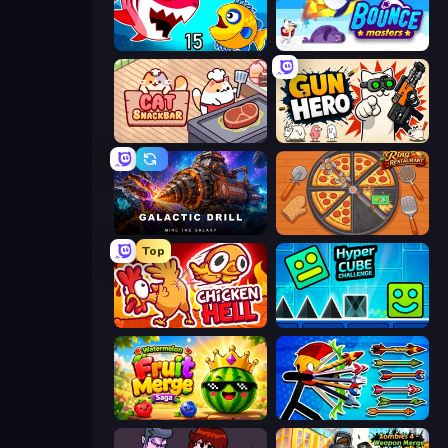
Fish Eat Getting Big
Bouncemasters
Cat Snack Bar
Gun Hero: Cat Survival
Galactic Drill
Ring Restaurant
Top
Chicken Hell
Hyper Cube Challenge
Watermelon Fruit Merge Saga
Archer Ragdoll Masters