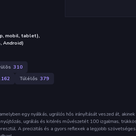
, mobil, tablet),
, Android)
rülõs
310
1162
Túlélős
379
melyben egy nyálkás, ugrálós hős irányítását veszed át, akinek
 nyújtózás, ugrálás és kitérés művészetét 100 izgalmas, trükkö
resztül. A precizitás és a gyors reflexek a legjobb szövetséges
ndban!