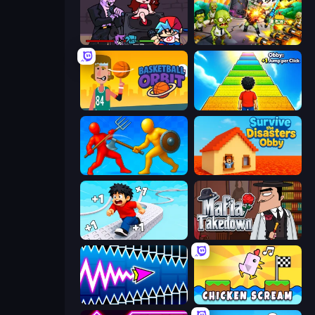
Friday Night Funkin'
Zombies 4 Weapon Merge
Basketball Orbit
Obby: +1 Jump per Click
Epic Sword Battle! Fight in Arena
Survive the Disasters: Obby
Speed per Click: Obby
Mafia Takedown
Wave Dash: Geometry Arrow
Chicken Scream