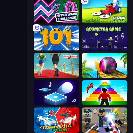
Hyper Wave Challenge
Stone Grass: Mowing Simulator
Numbers Arena
Geometry Game
Shoe Race
Rolling Balls Sea Race
Tile Jumper 3D
Obby Highest Jump Ever
Stickman battle 1-4 Players
Find The Alien