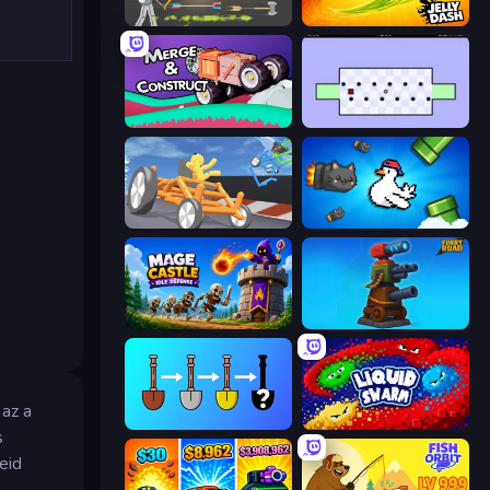
Ragdoll Archers
Jelly Dash
Merge & Construct
World's Hardest Game
Draw Crash Race
Honk
Mage Castle Idle Defense
Furry Road
 az a
Merge Tools - Merge and Dig
Liquid Swarm
s
eid