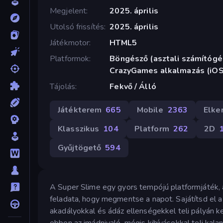
Megjelent
2025. április
Utolsó frissítés
2025. április
Játékmotor
HTML5
Platformok
Böngésző (asztali számítógép
CrazyGames alkalmazás (iOS
Tájolás
Fekvő / Álló
Játékterem
665
Mobile
2363
Elke
Klasszikus
104
Platform
262
2D
Gyűjtögető
594
A Super Slime egy gyors tempójú platformjáték, a
feladata, hogy megmentse a napot. Sajátítsd el a
akadályokkal és ádáz ellenségekkel teli pályán ke
ebben az imádnivaló, mégis kihívásokkal teli kala