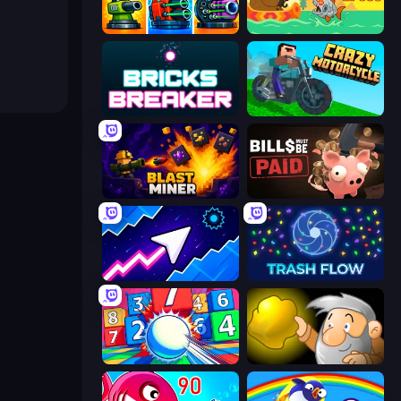
Pumpkin Defense: Merge Cannon
Fish Orbit
Bricks Breaker
Crazy Motorcycle
Blast Miner
Bills Must Be Paid
Space Waves
Trash Flow
Entropy
Gold Miner