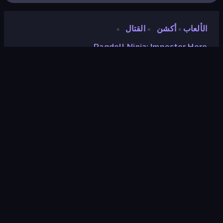
الألعاب
أكشن
القتال
»
»
»
Ragdoll Ninja: Imposter Hero
Ragdoll Ninja: Imposter
Hero
مطور
FreePlay LLC
تقييم
٩٫٣
(
استنادًا إلى الأشهر الستة الماضية
)
مطلق سراحه
يوليو ٢٠٢٥
محرك الألعاب
Unity 2022
المنصات
متصفح (سطح المكتب، الهاتف المحمول،
الجهاز اللوحي), تطبيق CrazyGames
(iOS, Android), App Store (iOS,
Android)